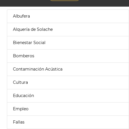
Albufera
Alquería de Solache
Bienestar Social
Bomberos
Contaminación Acústica
Cultura
Educación
Empleo
Fallas