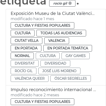
etiqueta
.
rocío gil
Exposición Museu de la Ciutat València Queer Gay Games 2026
modificado hace 1 mes
CULTURA Y FIESTAS POPULARES
CULTURA
TODAS LAS AUDIENCIAS
CIUTAT VELLA
VALENCIA
EN PORTADA
EN PORTADA TEMÁTICA
NORMAL
CULTURA
GAY GAMES
DIVERSITAT
DIVERSIDAD
ROCÍO GIL
JOSÉ LUIS MORENO
VALÈNCIA QUEER
ÓSCAR SEGRELLES
Impulso reconocimiento internacional Corpus Christi València
modificado hace 2 meses
CULTURA Y FIESTAS POPULARES