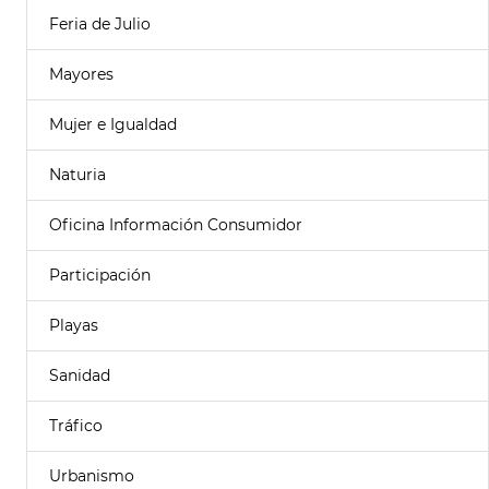
Feria de Julio
Mayores
Mujer e Igualdad
Naturia
Oficina Información Consumidor
Participación
Playas
Sanidad
Tráfico
Urbanismo