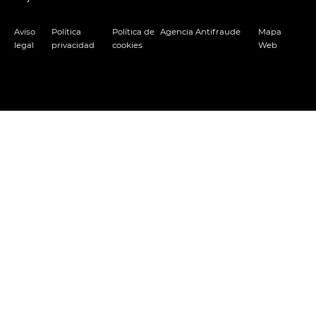
Aviso
Política
Política de
Agencia Antifraude
Mapa
legal
privacidad
cookies
Web