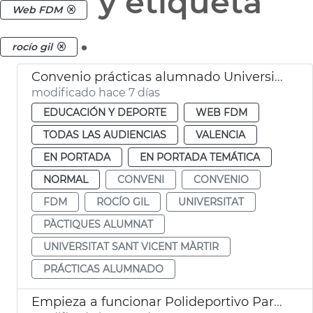
y etiqueta
Web FDM
.
rocío gil
Convenio prácticas alumnado Universidad Católica FDM València
modificado hace 7 días
EDUCACIÓN Y DEPORTE
WEB FDM
TODAS LAS AUDIENCIAS
VALENCIA
EN PORTADA
EN PORTADA TEMÁTICA
NORMAL
CONVENI
CONVENIO
FDM
ROCÍO GIL
UNIVERSITAT
PÀCTIQUES ALUMNAT
UNIVERSITAT SANT VICENT MÀRTIR
PRÁCTICAS ALUMNADO
Empieza a funcionar Polideportivo Parc Central València