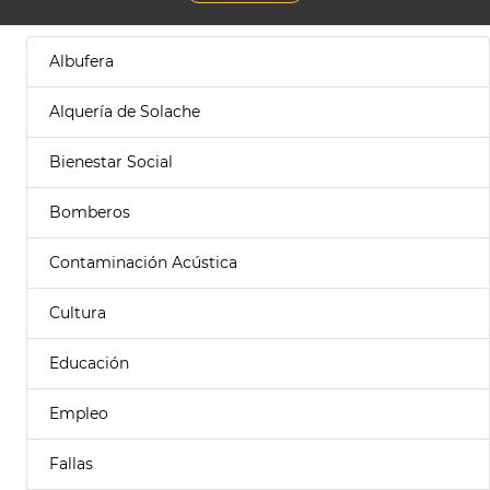
Albufera
Alquería de Solache
Bienestar Social
Bomberos
Contaminación Acústica
Cultura
Educación
Empleo
Fallas