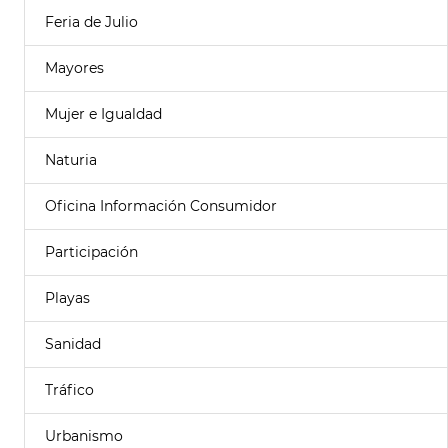
Feria de Julio
Mayores
Mujer e Igualdad
Naturia
Oficina Información Consumidor
Participación
Playas
Sanidad
Tráfico
Urbanismo