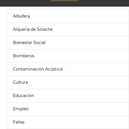
Albufera
Alquería de Solache
Bienestar Social
Bomberos
Contaminación Acústica
Cultura
Educación
Empleo
Fallas