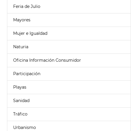
Feria de Julio
Mayores
Mujer e Igualdad
Naturia
Oficina Información Consumidor
Participación
Playas
Sanidad
Tráfico
Urbanismo