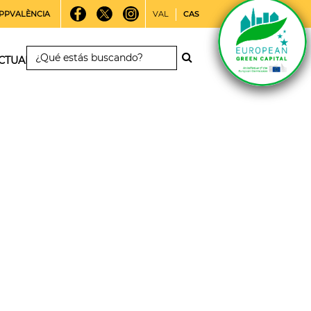
PPVALÈNCIA
VAL
CAS
CTUALIDAD