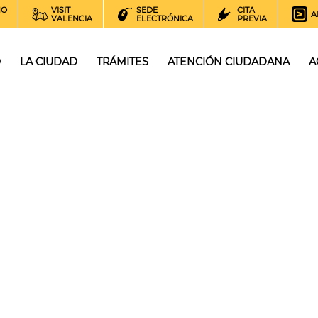
NO
VISIT
SEDE
CITA
A
VALENCIA
ELECTRÓNICA
PREVIA
O
LA CIUDAD
TRÁMITES
ATENCIÓN CIUDADANA
A