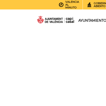
VALENCIA
GOBIER
AL
ABIERTO
MINUTO
AYUNTAMIENT