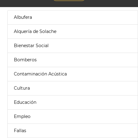
Albufera
Alquería de Solache
Bienestar Social
Bomberos
Contaminación Acústica
Cultura
Educación
Empleo
Fallas