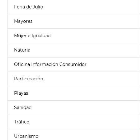
Feria de Julio
Mayores
Mujer e Igualdad
Naturia
Oficina Información Consumidor
Participación
Playas
Sanidad
Tráfico
Urbanismo