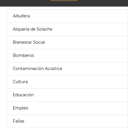
Albufera
Alquería de Solache
Bienestar Social
Bomberos
Contaminación Acústica
Cultura
Educación
Empleo
Fallas