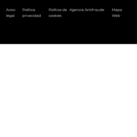
Aviso
Política
Política de
Agencia Antifraude
Mapa
legal
privacidad
cookies
Web