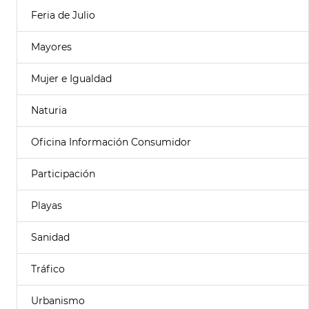
Feria de Julio
Mayores
Mujer e Igualdad
Naturia
Oficina Información Consumidor
Participación
Playas
Sanidad
Tráfico
Urbanismo