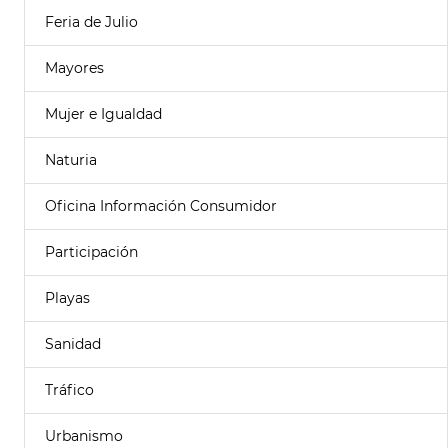
Feria de Julio
Mayores
Mujer e Igualdad
Naturia
Oficina Información Consumidor
Participación
Playas
Sanidad
Tráfico
Urbanismo