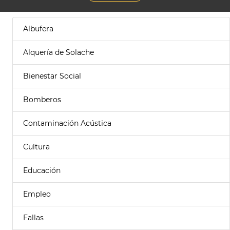
Albufera
Alquería de Solache
Bienestar Social
Bomberos
Contaminación Acústica
Cultura
Educación
Empleo
Fallas