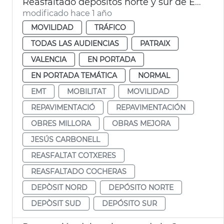
Reasfaltado depósitos norte y sur de EMT
modificado hace 1 año
MOVILIDAD
TRÁFICO
TODAS LAS AUDIENCIAS
PATRAIX
VALENCIA
EN PORTADA
EN PORTADA TEMÁTICA
NORMAL
EMT
MOBILITAT
MOVILIDAD
REPAVIMENTACIÓ
REPAVIMENTACIÓN
OBRES MILLORA
OBRAS MEJORA
JESÚS CARBONELL
REASFALTAT COTXERES
REASFALTADO COCHERAS
DEPÒSIT NORD
DEPÓSITO NORTE
DEPÒSIT SUD
DEPÓSITO SUR