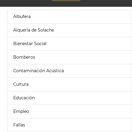
Albufera
Alquería de Solache
Bienestar Social
Bomberos
Contaminación Acústica
Cultura
Educación
Empleo
Fallas