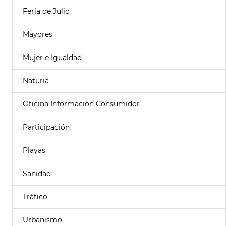
Feria de Julio
Mayores
Mujer e Igualdad
Naturia
Oficina Información Consumidor
Participación
Playas
Sanidad
Tráfico
Urbanismo