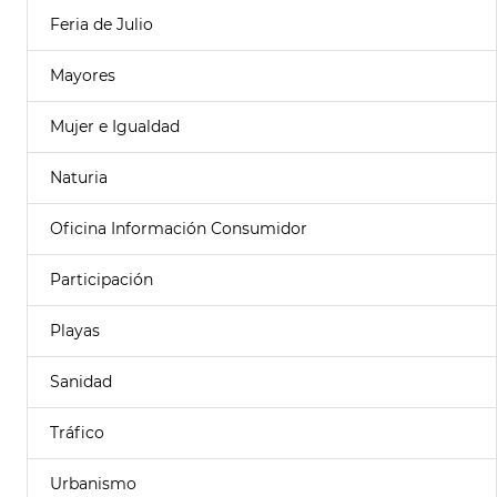
Feria de Julio
Mayores
Mujer e Igualdad
Naturia
Oficina Información Consumidor
Participación
Playas
Sanidad
Tráfico
Urbanismo