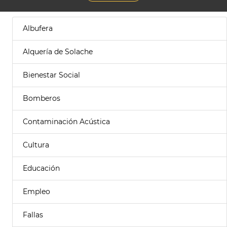
Albufera
Alquería de Solache
Bienestar Social
Bomberos
Contaminación Acústica
Cultura
Educación
Empleo
Fallas