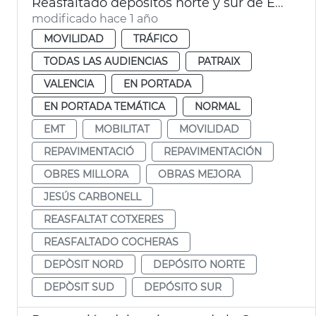
Reasfaltado depósitos norte y sur de EMT
modificado hace 1 año
MOVILIDAD
TRÁFICO
TODAS LAS AUDIENCIAS
PATRAIX
VALENCIA
EN PORTADA
EN PORTADA TEMÁTICA
NORMAL
EMT
MOBILITAT
MOVILIDAD
REPAVIMENTACIÓ
REPAVIMENTACIÓN
OBRES MILLORA
OBRAS MEJORA
JESÚS CARBONELL
REASFALTAT COTXERES
REASFALTADO COCHERAS
DEPÒSIT NORD
DEPÓSITO NORTE
DEPÒSIT SUD
DEPÓSITO SUR