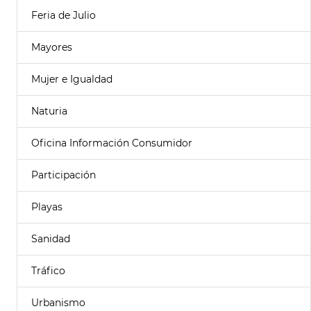
Feria de Julio
Mayores
Mujer e Igualdad
Naturia
Oficina Información Consumidor
Participación
Playas
Sanidad
Tráfico
Urbanismo