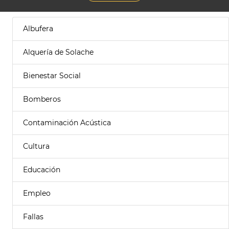
Albufera
Alquería de Solache
Bienestar Social
Bomberos
Contaminación Acústica
Cultura
Educación
Empleo
Fallas