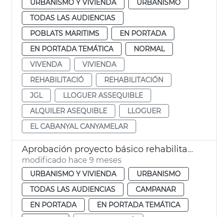
URBANISMO Y VIVIENDA
URBANISMO
TODAS LAS AUDIENCIAS
POBLATS MARITIMS
EN PORTADA
EN PORTADA TEMÁTICA
NORMAL
VIVENDA
VIVIENDA
REHABILITACIÓ
REHABILITACIÓN
JGL
LLOGUER ASSEQUIBLE
ALQUILER ASEQUIBLE
LLOGUER
EL CABANYAL CANYAMELAR
Aprobación proyecto básico rehabilitación Alquería de Campanario València
modificado hace 9 meses
URBANISMO Y VIVIENDA
URBANISMO
TODAS LAS AUDIENCIAS
CAMPANAR
EN PORTADA
EN PORTADA TEMÁTICA