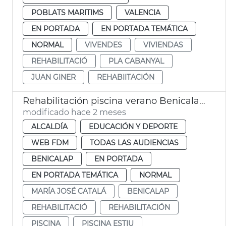
POBLATS MARITIMS
VALENCIA
EN PORTADA
EN PORTADA TEMÁTICA
NORMAL
VIVENDES
VIVIENDAS
REHABILITACIÓ
PLA CABANYAL
JUAN GINER
REHABIITACIÓN
Rehabilitación piscina verano Benicalap València
modificado hace 2 meses
ALCALDÍA
EDUCACIÓN Y DEPORTE
WEB FDM
TODAS LAS AUDIENCIAS
BENICALAP
EN PORTADA
EN PORTADA TEMÁTICA
NORMAL
MARÍA JOSÉ CATALÁ
BENICALAP
REHABILITACIÓ
REHABILITACIÓN
PISCINA
PISCINA ESTIU