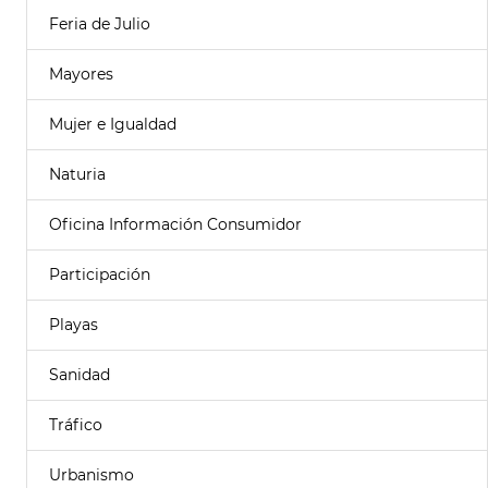
Feria de Julio
Mayores
Mujer e Igualdad
Naturia
Oficina Información Consumidor
Participación
Playas
Sanidad
Tráfico
Urbanismo