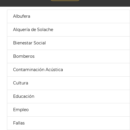
Albufera
Alquería de Solache
Bienestar Social
Bomberos
Contaminación Acústica
Cultura
Educación
Empleo
Fallas