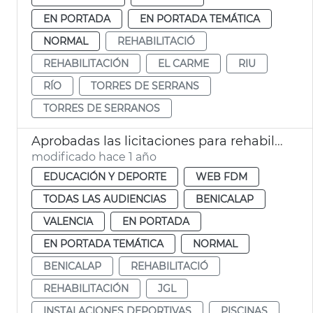
EN PORTADA
EN PORTADA TEMÁTICA
NORMAL
REHABILITACIÓ
REHABILITACIÓN
EL CARME
RIU
RÍO
TORRES DE SERRANS
TORRES DE SERRANOS
Aprobadas las licitaciones para rehabilitar las piscinas de Benicalap y del Parc de l'Oest
modificado hace 1 año
EDUCACIÓN Y DEPORTE
WEB FDM
TODAS LAS AUDIENCIAS
BENICALAP
VALENCIA
EN PORTADA
EN PORTADA TEMÁTICA
NORMAL
BENICALAP
REHABILITACIÓ
REHABILITACIÓN
JGL
INSTALACIONES DEPORTIVAS
PISCINAS