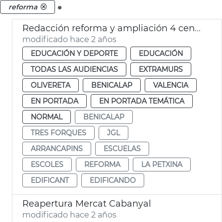
.
reforma
Redacción reforma y ampliación 4 centros escolares
modificado hace 2 años
EDUCACIÓN Y DEPORTE
EDUCACIÓN
TODAS LAS AUDIENCIAS
EXTRAMURS
OLIVERETA
BENICALAP
VALENCIA
EN PORTADA
EN PORTADA TEMÁTICA
NORMAL
BENICALAP
TRES FORQUES
JGL
ARRANCAPINS
ESCUELAS
ESCOLES
REFORMA
LA PETXINA
EDIFICANT
EDIFICANDO
Reapertura Mercat Cabanyal
modificado hace 2 años