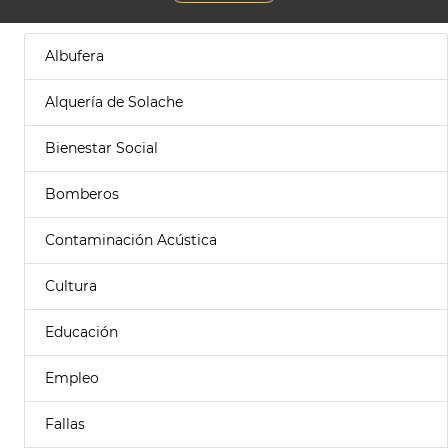
Albufera
Alquería de Solache
Bienestar Social
Bomberos
Contaminación Acústica
Cultura
Educación
Empleo
Fallas