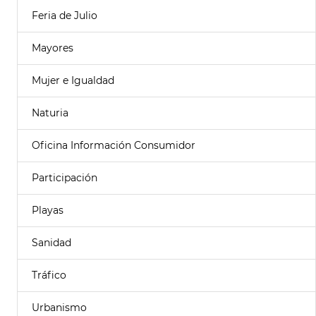
Feria de Julio
Mayores
Mujer e Igualdad
Naturia
Oficina Información Consumidor
Participación
Playas
Sanidad
Tráfico
Urbanismo