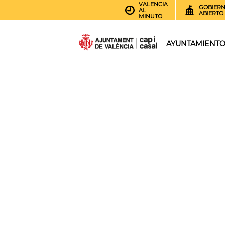
VALENCIA
GOBIER
AL
ABIERTO
MINUTO
AYUNTAMIENT