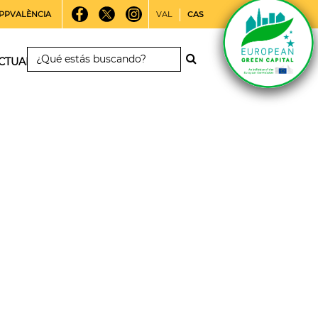
PPVALÈNCIA
VAL
CAS
CTUALIDAD