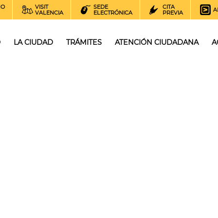
NO
VISIT
SEDE
CITA
A
VALENCIA
ELECTRÓNICA
PREVIA
O
LA CIUDAD
TRÁMITES
ATENCIÓN CIUDADANA
A