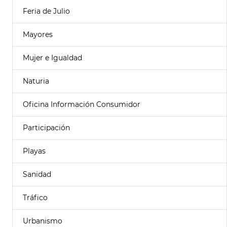
Feria de Julio
Mayores
Mujer e Igualdad
Naturia
Oficina Información Consumidor
Participación
Playas
Sanidad
Tráfico
Urbanismo