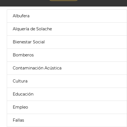
Albufera
Alquería de Solache
Bienestar Social
Bomberos
Contaminación Acústica
Cultura
Educación
Empleo
Fallas