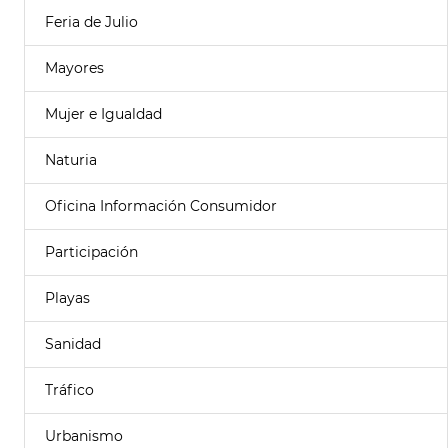
Feria de Julio
Mayores
Mujer e Igualdad
Naturia
Oficina Información Consumidor
Participación
Playas
Sanidad
Tráfico
Urbanismo