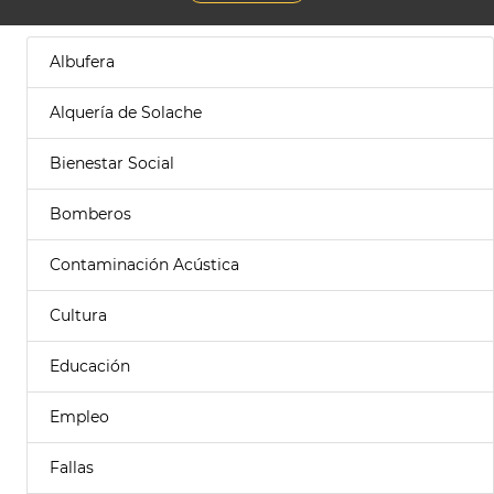
Albufera
Alquería de Solache
Bienestar Social
Bomberos
Contaminación Acústica
Cultura
Educación
Empleo
Fallas