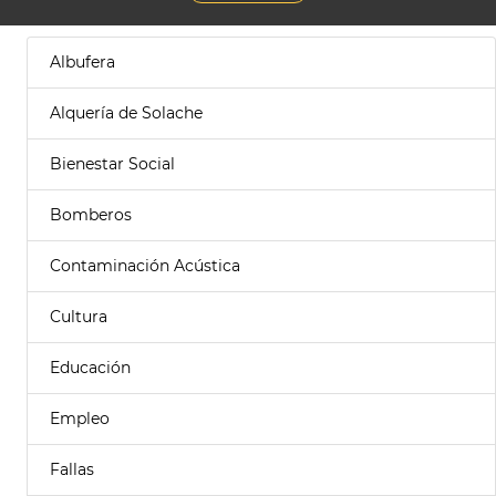
Albufera
Alquería de Solache
Bienestar Social
Bomberos
Contaminación Acústica
Cultura
Educación
Empleo
Fallas