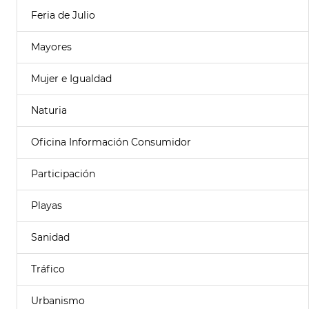
Feria de Julio
Mayores
Mujer e Igualdad
Naturia
Oficina Información Consumidor
Participación
Playas
Sanidad
Tráfico
Urbanismo