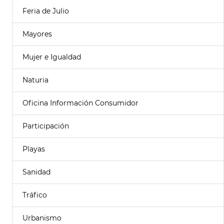
Feria de Julio
Mayores
Mujer e Igualdad
Naturia
Oficina Información Consumidor
Participación
Playas
Sanidad
Tráfico
Urbanismo