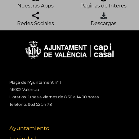
Nuestras Apps
Páginas de Interés
Redes Sociales
Descargas
Plaça de l'Ajuntament nº 1
46002 València
Horarios: lunes a viernes de 8:30 a 14:00 horas
Teléfono: 963 52 54 78
Ayuntamiento
La ciudad