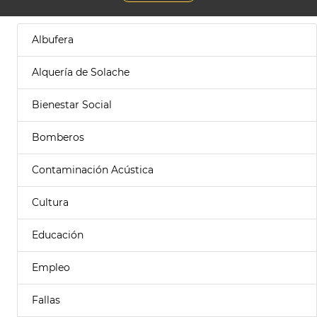
Albufera
Alquería de Solache
Bienestar Social
Bomberos
Contaminación Acústica
Cultura
Educación
Empleo
Fallas