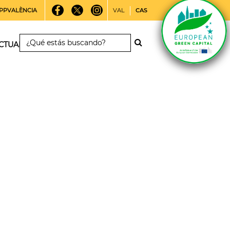
PPVALÈNCIA
VAL
CAS
CTUALIDAD