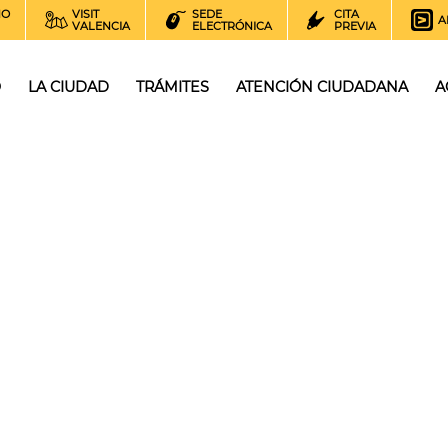
NO
VISIT
SEDE
CITA
A
VALENCIA
ELECTRÓNICA
PREVIA
O
LA CIUDAD
TRÁMITES
ATENCIÓN CIUDADANA
A