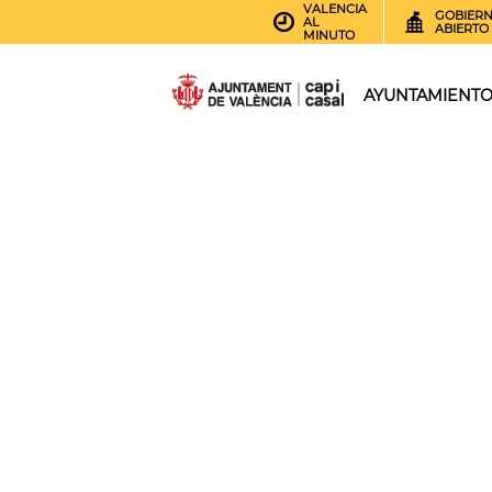
VALENCIA
GOBIER
AL
ABIERTO
MINUTO
AYUNTAMIENT