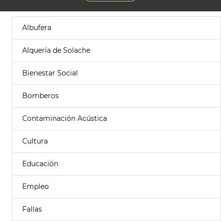
Albufera
Alquería de Solache
Bienestar Social
Bomberos
Contaminación Acústica
Cultura
Educación
Empleo
Fallas