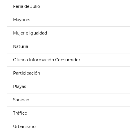
Feria de Julio
Mayores
Mujer e Igualdad
Naturia
Oficina Información Consumidor
Participación
Playas
Sanidad
Tráfico
Urbanismo