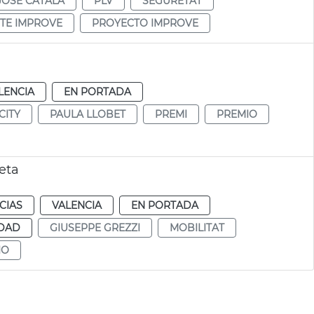
JOSÉ CATALÁ
PLV
SEGURETAT
TE IMPROVE
PROYECTO IMPROVE
LENCIA
EN PORTADA
CITY
PAULA LLOBET
PREMI
PREMIO
eta
CIAS
VALENCIA
EN PORTADA
IDAD
GIUSEPPE GREZZI
MOBILITAT
IO