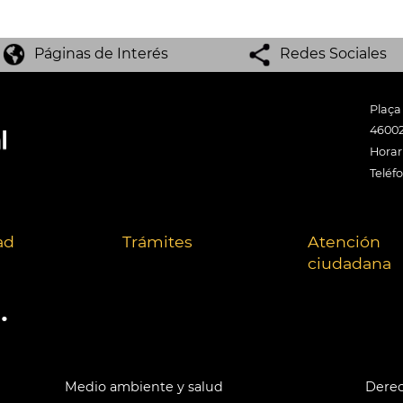
Páginas de Interés
Redes Sociales
Plaça
46002
Horari
Teléf
ad
Trámites
Atención
ciudadana
.
Medio ambiente y salud
Derec