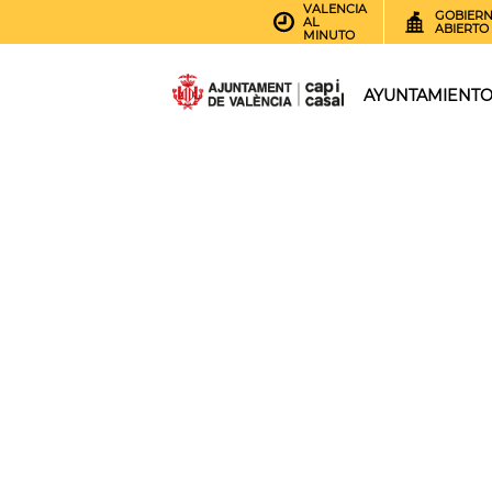
VALENCIA
GOBIER
AL
ABIERTO
MINUTO
AYUNTAMIENT