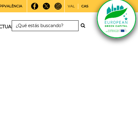
PPVALÈNCIA
VAL
CAS
CTUALIDAD