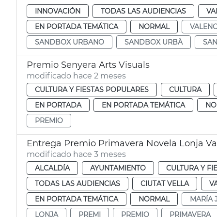
INNOVACIÓN
TODAS LAS AUDIENCIAS
VA
EN PORTADA TEMÁTICA
NORMAL
VALENC
SANDBOX URBANO
SANDBOX URBÀ
SA
Premio Senyera Arts Visuals
modificado hace 2 meses
CULTURA Y FIESTAS POPULARES
CULTURA
EN PORTADA
EN PORTADA TEMÁTICA
NO
PREMIO
Entrega Premio Primavera Novela Lonja Va
modificado hace 3 meses
ALCALDÍA
AYUNTAMIENTO
CULTURA Y FI
TODAS LAS AUDIENCIAS
CIUTAT VELLA
V
EN PORTADA TEMÁTICA
NORMAL
MARÍA 
LONJA
PREMI
PREMIO
PRIMAVERA