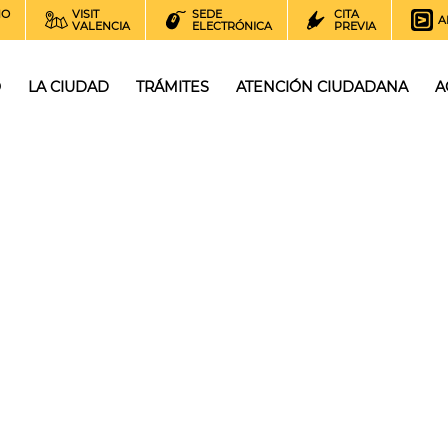
NO
VISIT
SEDE
CITA
A
VALENCIA
ELECTRÓNICA
PREVIA
O
LA CIUDAD
TRÁMITES
ATENCIÓN CIUDADANA
A