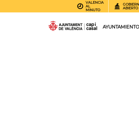
VALENCIA
GOBIER
AL
ABIERTO
MINUTO
AYUNTAMIENT