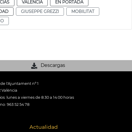
CIAS
VALENCIA
EN PORTADA
IDAD
GIUSEPPE GREZZI
MOBILITAT
IO
Descargas
 de l'Ajuntament nº 1
 València
os: lunes a viernes de 8:30 a 14:00 horas
ono: 963 52 54 78
Actualidad