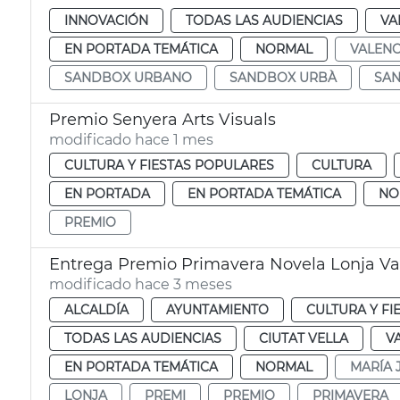
INNOVACIÓN
TODAS LAS AUDIENCIAS
VA
EN PORTADA TEMÁTICA
NORMAL
VALENC
SANDBOX URBANO
SANDBOX URBÀ
SA
Premio Senyera Arts Visuals
modificado hace 1 mes
CULTURA Y FIESTAS POPULARES
CULTURA
EN PORTADA
EN PORTADA TEMÁTICA
NO
PREMIO
Entrega Premio Primavera Novela Lonja Va
modificado hace 3 meses
ALCALDÍA
AYUNTAMIENTO
CULTURA Y FI
TODAS LAS AUDIENCIAS
CIUTAT VELLA
V
EN PORTADA TEMÁTICA
NORMAL
MARÍA 
LONJA
PREMI
PREMIO
PRIMAVERA