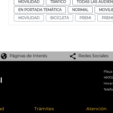
MOVILIDAD
TRÁFICO
TODAS LAS AUDIEN
EN PORTADA TEMÁTICA
NORMAL
MOVIL
MOVILIDAD
BICICLETA
PREMI
PREM
Páginas de Interés
Redes Sociales
Plaça
46002
Horari
Teléf
ad
Trámites
Atención