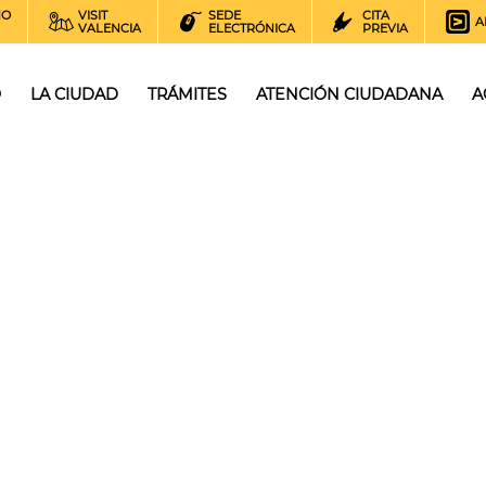
NO
VISIT
SEDE
CITA
A
VALENCIA
ELECTRÓNICA
PREVIA
O
LA CIUDAD
TRÁMITES
ATENCIÓN CIUDADANA
A