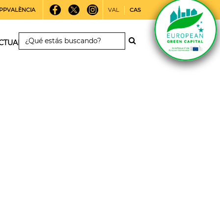
PPVALÈNCIA
VAL
CAS
CTUALIDAD