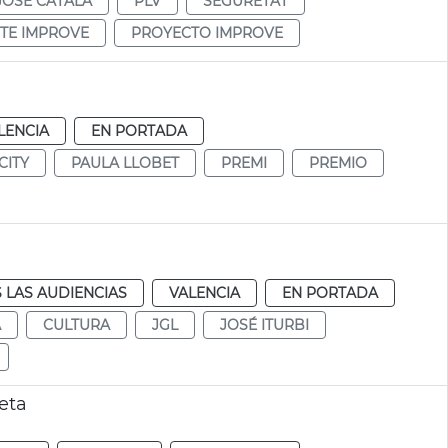
JOSÉ CATALÁ
PLV
SEGURETAT
TE IMPROVE
PROYECTO IMPROVE
LENCIA
EN PORTADA
CITY
PAULA LLOBET
PREMI
PREMIO
 LAS AUDIENCIAS
VALENCIA
EN PORTADA
A
CULTURA
JGL
JOSÉ ITURBI
eta