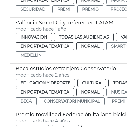
EN PORTADA TEMÁTICA
NORMAL
MARÍA 
SEGURIDAD
PREMI
PREMIO
PROJEC
València Smart City, referen en LATAM
modificado hace 1 año
INNOVACIÓN
TODAS LAS AUDIENCIAS
VA
EN PORTADA TEMÁTICA
NORMAL
SMART 
MEDELLIN
Beca estudios extranjero Conservatorio
modificado hace 2 años
EDUCACIÓN Y DEPORTE
CULTURA
TODAS
EN PORTADA TEMÁTICA
NORMAL
MÚSIC
BECA
CONSERVATORI MUNICIPAL
PREMI
Premio movilidad Federación italiana bicicl
modificado hace 4 años