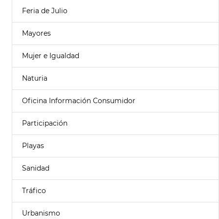
Feria de Julio
Mayores
Mujer e Igualdad
Naturia
Oficina Información Consumidor
Participación
Playas
Sanidad
Tráfico
Urbanismo