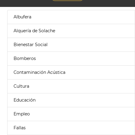
Albufera
Alquería de Solache
Bienestar Social
Bomberos
Contaminación Acústica
Cultura
Educación
Empleo
Fallas