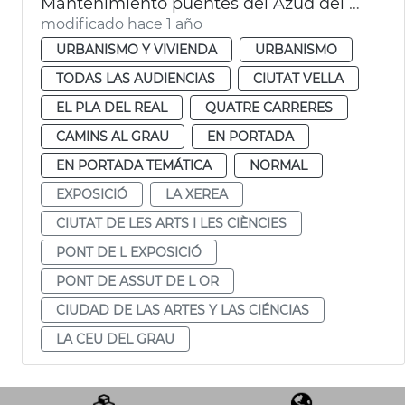
Mantenimiento puentes del Azud del Oro y de la Exposición València
modificado hace 1 año
URBANISMO Y VIVIENDA
URBANISMO
TODAS LAS AUDIENCIAS
CIUTAT VELLA
EL PLA DEL REAL
QUATRE CARRERES
CAMINS AL GRAU
EN PORTADA
EN PORTADA TEMÁTICA
NORMAL
EXPOSICIÓ
LA XEREA
CIUTAT DE LES ARTS I LES CIÈNCIES
PONT DE L EXPOSICIÓ
PONT DE ASSUT DE L OR
CIUDAD DE LAS ARTES Y LAS CIÉNCIAS
LA CEU DEL GRAU