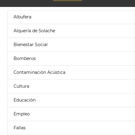
Albufera
Alquería de Solache
Bienestar Social
Bomberos
Contaminación Acústica
Cultura
Educación
Empleo
Fallas