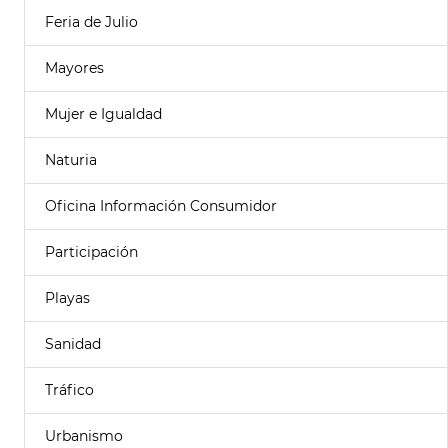
Feria de Julio
Mayores
Mujer e Igualdad
Naturia
Oficina Información Consumidor
Participación
Playas
Sanidad
Tráfico
Urbanismo