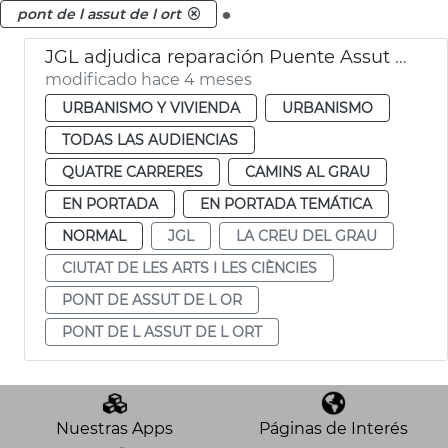
.
pont de l assut de l ort
JGL adjudica reparación Puente Assut de l'Or València
modificado hace 4 meses
URBANISMO Y VIVIENDA
URBANISMO
TODAS LAS AUDIENCIAS
QUATRE CARRERES
CAMINS AL GRAU
EN PORTADA
EN PORTADA TEMÁTICA
NORMAL
JGL
LA CREU DEL GRAU
CIUTAT DE LES ARTS I LES CIÈNCIES
PONT DE ASSUT DE L OR
PONT DE L ASSUT DE L ORT
Nuestras Apps
Páginas de Interés