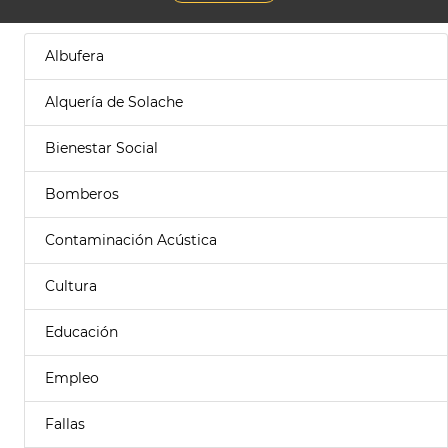
Albufera
Alquería de Solache
Bienestar Social
Bomberos
Contaminación Acústica
Cultura
Educación
Empleo
Fallas