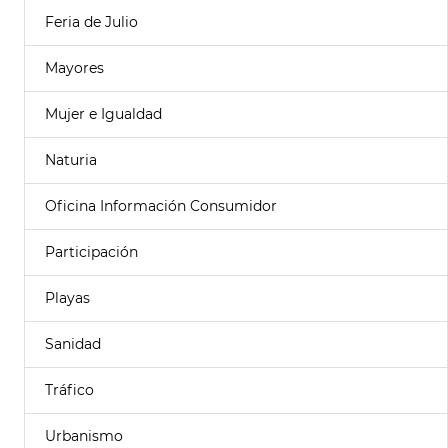
Feria de Julio
Mayores
Mujer e Igualdad
Naturia
Oficina Información Consumidor
Participación
Playas
Sanidad
Tráfico
Urbanismo