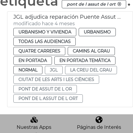
etiqueta
.
pont de l assut de l ort
JGL adjudica reparación Puente Assut de l'Or València
modificado hace 4 meses
URBANISMO Y VIVIENDA
URBANISMO
TODAS LAS AUDIENCIAS
QUATRE CARRERES
CAMINS AL GRAU
EN PORTADA
EN PORTADA TEMÁTICA
NORMAL
JGL
LA CREU DEL GRAU
CIUTAT DE LES ARTS I LES CIÈNCIES
PONT DE ASSUT DE L OR
PONT DE L ASSUT DE L ORT
Nuestras Apps
Páginas de Interés