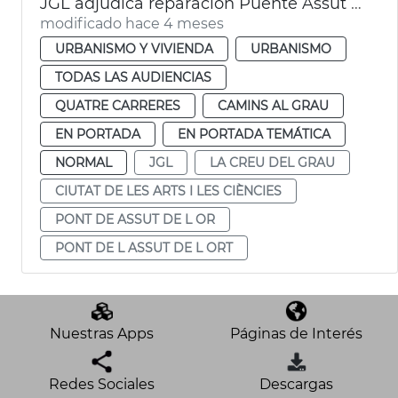
JGL adjudica reparación Puente Assut de l'Or València
modificado hace 4 meses
URBANISMO Y VIVIENDA
URBANISMO
TODAS LAS AUDIENCIAS
QUATRE CARRERES
CAMINS AL GRAU
EN PORTADA
EN PORTADA TEMÁTICA
NORMAL
JGL
LA CREU DEL GRAU
CIUTAT DE LES ARTS I LES CIÈNCIES
PONT DE ASSUT DE L OR
PONT DE L ASSUT DE L ORT
Nuestras Apps
Páginas de Interés
Redes Sociales
Descargas