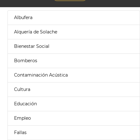
Albufera
Alquería de Solache
Bienestar Social
Bomberos
Contaminación Acústica
Cultura
Educación
Empleo
Fallas