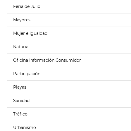
Feria de Julio
Mayores
Mujer e Igualdad
Naturia
Oficina Información Consumidor
Participación
Playas
Sanidad
Tráfico
Urbanismo