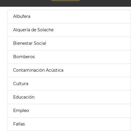
Albufera
Alquería de Solache
Bienestar Social
Bomberos
Contaminación Acústica
Cultura
Educación
Empleo
Fallas