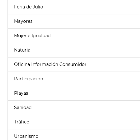
Feria de Julio
Mayores
Mujer e Igualdad
Naturia
Oficina Información Consumidor
Participación
Playas
Sanidad
Tráfico
Urbanismo