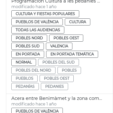
Programación Cultura a les pedanies València
modificado hace 1 año
CULTURA Y FIESTAS POPULARES
PUEBLOS DE VALÈNCIA
CULTURA
TODAS LAS AUDIENCIAS
POBLES NORD
POBLES OEST
POBLES SUD
VALENCIA
EN PORTADA
EN PORTADA TEMÁTICA
NORMAL
POBLES DEL SUD
POBLES DEL NORD
POBLES
PUEBLOS
POBLES OEST
PEDANÍAS
PEDANIES
Acera entre Benimàmet y la zona comercial de Burjassot
modificado hace 1 año
PUEBLOS DE VALÈNCIA