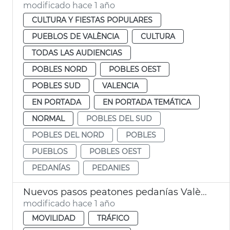
modificado hace 1 año
CULTURA Y FIESTAS POPULARES
PUEBLOS DE VALÈNCIA
CULTURA
TODAS LAS AUDIENCIAS
POBLES NORD
POBLES OEST
POBLES SUD
VALENCIA
EN PORTADA
EN PORTADA TEMÁTICA
NORMAL
POBLES DEL SUD
POBLES DEL NORD
POBLES
PUEBLOS
POBLES OEST
PEDANÍAS
PEDANIES
Nuevos pasos peatones pedanías València
modificado hace 1 año
MOVILIDAD
TRÁFICO