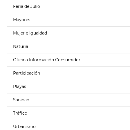
Feria de Julio
Mayores
Mujer e Igualdad
Naturia
Oficina Información Consumidor
Participación
Playas
Sanidad
Tráfico
Urbanismo