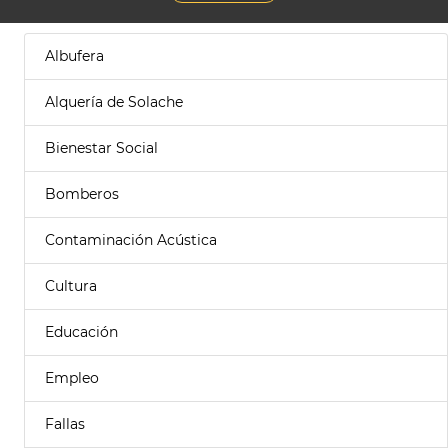
Albufera
Alquería de Solache
Bienestar Social
Bomberos
Contaminación Acústica
Cultura
Educación
Empleo
Fallas