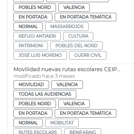
POBLES NORD
VALENCIA
EN PORTADA
EN PORTADA TEMÁTICA
NORMAL
MASSARROJOS
REFUGI ANTIAERI
CULTURA
PATRIMONI
POBLES DEL NORD
JOSÉ LUIS MORENO
GUERR CIVIL
Movilidad nuevas rutas escolares CEIP Manuel González Martí de Benifaraig
modificado hace 3 meses
MOVILIDAD
VALENCIA
TODAS LAS AUDIENCIAS
POBLES NORD
VALENCIA
EN PORTADA
EN PORTADA TEMÁTICA
NORMAL
MOBILITAT
RUTES ESCOLARS
BENIFARAIG