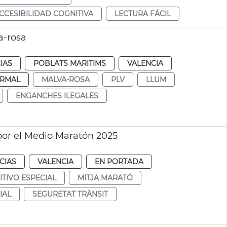
CESIBILIDAD COGNITIVA
LECTURA FÁCIL
a-rosa
IAS
POBLATS MARITIMS
VALENCIA
RMAL
MALVA-ROSA
PLV
LLUM
ENGANCHES ILEGALES
 por el Medio Maratón 2025
CIAS
VALENCIA
EN PORTADA
ITIVO ESPECIAL
MITJA MARATÓ
IAL
SEGURETAT TRÀNSIT