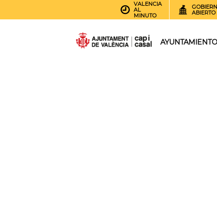
VALENCIA
GOBIER
AL
ABIERTO
MINUTO
AYUNTAMIENT