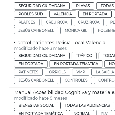
SEGURIDAD CIUDADANA
PLAYAS
TODAS 
POBLES SUD
VALENCIA
EN PORTADA
PLATGES
CREU ROJA
CRUZ ROJA
PL
JESÚS CARBONELL
MÓNICA GIL
POLSERE
Control patinetes Policía Local València
modificado hace 3 meses
SEGURIDAD CIUDADANA
TRÁFICO
TODAS
EN PORTADA
EN PORTADA TEMÁTICA
NO
PATINETES
ORRIOLS
VMP
LA SAÏDIA
JESÚS CARBONELL
CONTROLES
CONTRO
Manual Accesibilidad Cognitiva y materiale
modificado hace 8 meses
BIENESTAR SOCIAL
TODAS LAS AUDIENCIAS
EN PORTADA TEMÁTICA
NORMAL
PLV