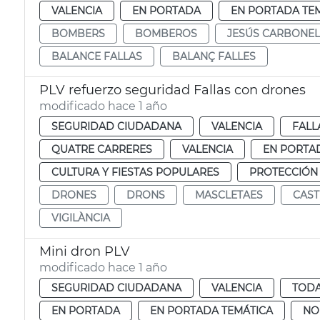
VALENCIA
EN PORTADA
EN PORTADA TE
BOMBERS
BOMBEROS
JESÚS CARBONEL
BALANCE FALLAS
BALANÇ FALLES
PLV refuerzo seguridad Fallas con drones
modificado hace 1 año
SEGURIDAD CIUDADANA
VALENCIA
FALL
QUATRE CARRERES
VALENCIA
EN PORTA
CULTURA Y FIESTAS POPULARES
PROTECCIÓN
DRONES
DRONS
MASCLETAES
CAST
VIGILÀNCIA
Mini dron PLV
modificado hace 1 año
SEGURIDAD CIUDADANA
VALENCIA
TODA
EN PORTADA
EN PORTADA TEMÁTICA
NO