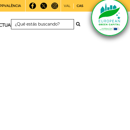
PPVALÈNCIA
VAL
CAS
CTUALIDAD