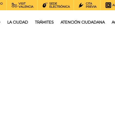
NO
VISIT
SEDE
CITA
A
VALENCIA
ELECTRÓNICA
PREVIA
O
LA CIUDAD
TRÁMITES
ATENCIÓN CIUDADANA
A