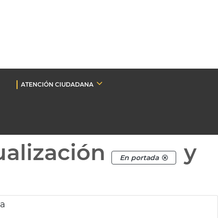
ATENCIÓN CIUDADANA
ualización
y
En portada
ia