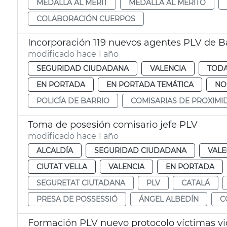
MEDALLA AL MÈRIT
MEDALLA AL MÉRITO
COLABORACIÓN CUERPOS
Incorporación 119 nuevos agentes PLV de B
modificado hace 1 año
SEGURIDAD CIUDADANA
VALENCIA
TODA
EN PORTADA
EN PORTADA TEMÁTICA
NO
POLICÍA DE BARRIO
COMISARIAS DE PROXIMI
Toma de posesión comisario jefe PLV
modificado hace 1 año
ALCALDÍA
SEGURIDAD CIUDADANA
VALE
CIUTAT VELLA
VALENCIA
EN PORTADA
SEGURETAT CIUTADANA
PLV
CATALÁ
PRESA DE POSSESSIÓ
ÁNGEL ALBEDÍN
C
Formación PLV nuevo protocolo víctimas vi