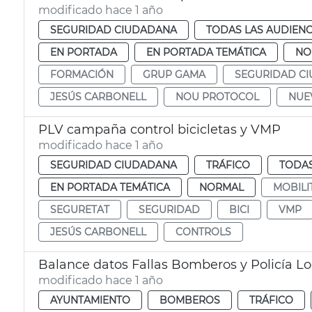
modificado hace 1 año
SEGURIDAD CIUDADANA
TODAS LAS AUDIENC
EN PORTADA
EN PORTADA TEMÁTICA
NO
FORMACIÓN
GRUP GAMA
SEGURIDAD C
JESÚS CARBONELL
NOU PROTOCOL
NUE
PLV campaña control bicicletas y VMP
modificado hace 1 año
SEGURIDAD CIUDADANA
TRÁFICO
TODAS
EN PORTADA TEMÁTICA
NORMAL
MOBILI
SEGURETAT
SEGURIDAD
BICI
VMP
JESÚS CARBONELL
CONTROLS
Balance datos Fallas Bomberos y Policía Lo
modificado hace 1 año
AYUNTAMIENTO
BOMBEROS
TRÁFICO