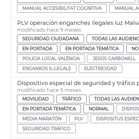
MANUAL ACCESIBILITAT COGNITIVA
MANUAL AC
PLV operación enganches ilegales luz Malv
modificado hace 9 meses
SEGURIDAD CIUDADANA
TODAS LAS AUDIENC
EN PORTADA
EN PORTADA TEMÁTICA
NO
POLICIA LOCAL VALÈNCIA
JESÚS CARBONELL
ENGANXOS IL·LEGALS
ELECTRICIDAD
Dispositivo especial de seguridad y tráfico
modificado hace 9 meses
MOVILIDAD
TRÁFICO
TODAS LAS AUDIEN
EN PORTADA TEMÁTICA
NORMAL
DISPOS
MEDIA MARATÓN
PLV
DISPOSITUS ESPEC
SEGURIDAD TRÁFICO