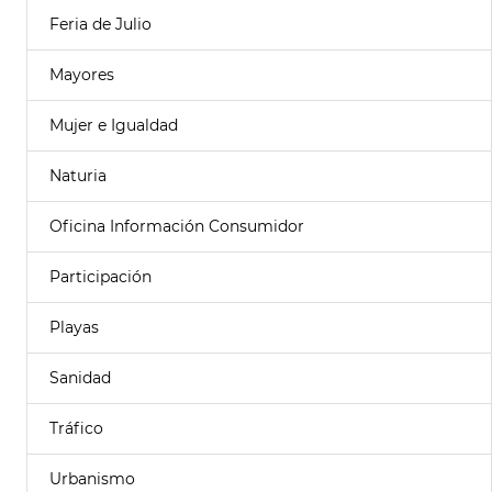
Feria de Julio
Mayores
Mujer e Igualdad
Naturia
Oficina Información Consumidor
Participación
Playas
Sanidad
Tráfico
Urbanismo