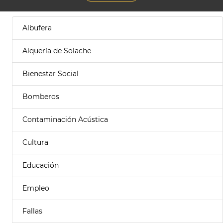
Albufera
Alquería de Solache
Bienestar Social
Bomberos
Contaminación Acústica
Cultura
Educación
Empleo
Fallas