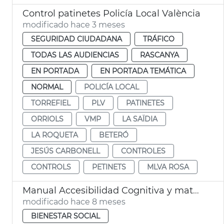
Control patinetes Policía Local València
modificado hace 3 meses
SEGURIDAD CIUDADANA
TRÁFICO
TODAS LAS AUDIENCIAS
RASCANYA
EN PORTADA
EN PORTADA TEMÁTICA
NORMAL
POLICÍA LOCAL
TORREFIEL
PLV
PATINETES
ORRIOLS
VMP
LA SAÏDIA
LA ROQUETA
BETERÓ
JESÚS CARBONELL
CONTROLES
CONTROLS
PETINETS
MLVA ROSA
Manual Accesibilidad Cognitiva y materiales lectura fácil y apoyo comunicación PLV
modificado hace 8 meses
BIENESTAR SOCIAL