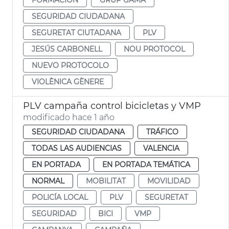
SEGURIDAD CIUDADANA
SEGURETAT CIUTADANA
PLV
JESÚS CARBONELL
NOU PROTOCOL
NUEVO PROTOCOLO
VIOLÈNICA GÈNERE
PLV campaña control bicicletas y VMP
modificado hace 1 año
SEGURIDAD CIUDADANA
TRÁFICO
TODAS LAS AUDIENCIAS
VALENCIA
EN PORTADA
EN PORTADA TEMÁTICA
NORMAL
MOBILITAT
MOVILIDAD
POLICÍA LOCAL
PLV
SEGURETAT
SEGURIDAD
BICI
VMP