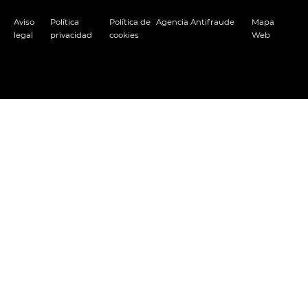
Aviso
Política
Política de
Agencia Antifraude
Mapa
legal
privacidad
cookies
Web