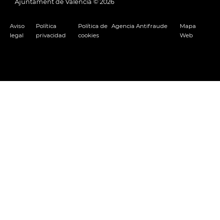
Ajuntament de València ©
2026
Aviso
Política
Política de
Agencia Antifraude
Mapa
legal
privacidad
cookies
Web