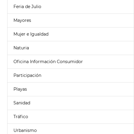
Feria de Julio
Mayores
Mujer e Igualdad
Naturia
Oficina Información Consumidor
Participación
Playas
Sanidad
Tráfico
Urbanismo