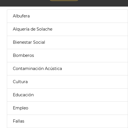
Albufera
Alquería de Solache
Bienestar Social
Bomberos
Contaminación Acústica
Cultura
Educación
Empleo
Fallas