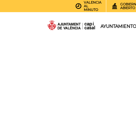
VALENCIA
GOBIER
AL
ABIERTO
MINUTO
AYUNTAMIENT