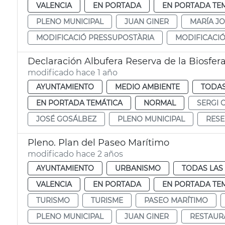
VALENCIA
EN PORTADA
EN PORTADA TE
PLENO MUNICIPAL
JUAN GINER
MARÍA J
MODIFICACIÓ PRESSUPOSTÀRIA
MODIFICACI
Declaración Albufera Reserva de la Biosfer
modificado hace 1 año
AYUNTAMIENTO
MEDIO AMBIENTE
TODAS
EN PORTADA TEMÁTICA
NORMAL
SERGI 
JOSÉ GOSÁLBEZ
PLENO MUNICIPAL
RESE
Pleno. Plan del Paseo Marítimo
modificado hace 2 años
AYUNTAMIENTO
URBANISMO
TODAS LAS
VALENCIA
EN PORTADA
EN PORTADA TE
TURISMO
TURISME
PASEO MARÍTIMO
PLENO MUNICIPAL
JUAN GINER
RESTAUR