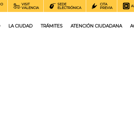
NO
VISIT
SEDE
CITA
A
VALENCIA
ELECTRÓNICA
PREVIA
O
LA CIUDAD
TRÁMITES
ATENCIÓN CIUDADANA
A