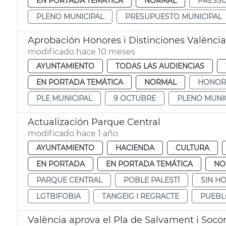
EN PORTADA TEMÁTICA
NORMAL
PRESSU
PLENO MUNICIPAL
PRESUPUESTO MUNICIPAL
Aprobación Honores i Distinciones Valènci
modificado hace 10 meses
AYUNTAMIENTO
TODAS LAS AUDIENCIAS
EN PORTADA TEMÁTICA
NORMAL
HONORS
PLE MUNICIPAL
9 OCTUBRE
PLENO MUNI
Actualización Parque Central
modificado hace 1 año
AYUNTAMIENTO
HACIENDA
CULTURA
EN PORTADA
EN PORTADA TEMÁTICA
NO
PARQUE CENTRAL
POBLE PALESTÍ
SIN H
LGTBIFOBIA
TANGEIG I REGRACTE
PUEBL
València aprova el Pla de Salvament i Socorr