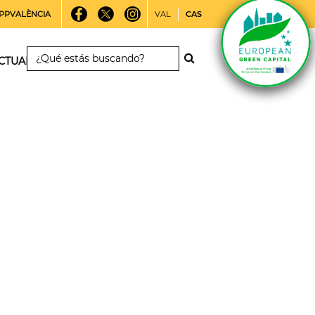
PPVALÈNCIA
VAL
CAS
CTUALIDAD