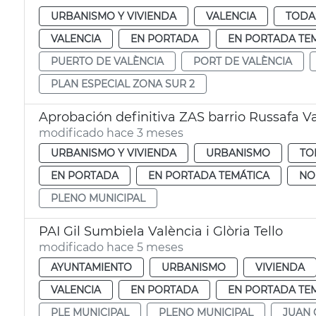
URBANISMO Y VIVIENDA
VALENCIA
TODA
VALENCIA
EN PORTADA
EN PORTADA TE
PUERTO DE VALÈNCIA
PORT DE VALÈNCIA
PLAN ESPECIAL ZONA SUR 2
Aprobación definitiva ZAS barrio Russafa V
modificado hace 3 meses
URBANISMO Y VIVIENDA
URBANISMO
TO
EN PORTADA
EN PORTADA TEMÁTICA
NO
PLENO MUNICIPAL
PAI Gil Sumbiela València i Glòria Tello
modificado hace 5 meses
AYUNTAMIENTO
URBANISMO
VIVIENDA
VALENCIA
EN PORTADA
EN PORTADA TE
PLE MUNICIPAL
PLENO MUNICIPAL
JUAN 