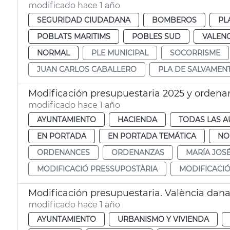
modificado hace 1 año
SEGURIDAD CIUDADANA
BOMBEROS
PL
POBLATS MARITIMS
POBLES SUD
VALENC
NORMAL
PLE MUNICIPAL
SOCORRISME
JUAN CARLOS CABALLERO
PLA DE SALVAMEN
Modificación presupuestaria 2025 y orden
modificado hace 1 año
AYUNTAMIENTO
HACIENDA
TODAS LAS A
EN PORTADA
EN PORTADA TEMÁTICA
NO
ORDENANCES
ORDENANZAS
MARÍA JOS
MODIFICACIÓ PRESSUPOSTÀRIA
MODIFICACI
Modificación presupuestaria. València dan
modificado hace 1 año
AYUNTAMIENTO
URBANISMO Y VIVIENDA