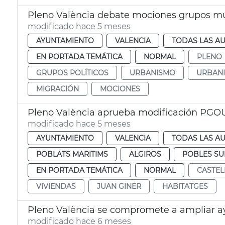
Pleno València debate mociones grupos mu
modificado hace 5 meses
AYUNTAMIENTO
VALENCIA
TODAS LAS AU
EN PORTADA TEMÁTICA
NORMAL
PLENO
GRUPOS POLÍTICOS
URBANISMO
URBAN
MIGRACIÓN
MOCIONES
Pleno València aprueba modificación PGOU
modificado hace 5 meses
AYUNTAMIENTO
VALENCIA
TODAS LAS AU
POBLATS MARITIMS
ALGIROS
POBLES S
EN PORTADA TEMÁTICA
NORMAL
CASTEL
VIVIENDAS
JUAN GINER
HABITATGES
Pleno València se compromete a ampliar ay
modificado hace 6 meses