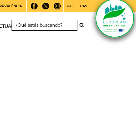
PPVALÈNCIA
VAL
CAS
CTUALIDAD