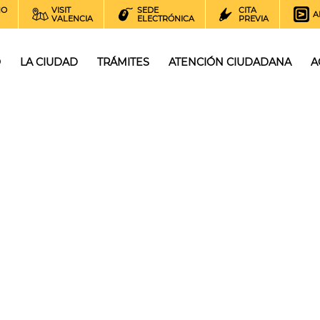
NO
VISIT
SEDE
CITA
A
VALENCIA
ELECTRÓNICA
PREVIA
O
LA CIUDAD
TRÁMITES
ATENCIÓN CIUDADANA
A