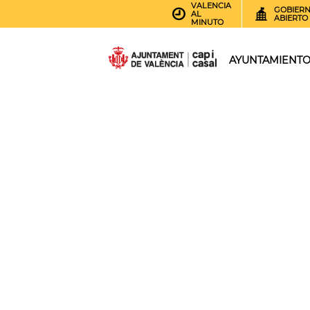
VALENCIA
GOBIER
AL
ABIERTO
MINUTO
AYUNTAMIENT