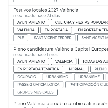
Festivos locales 2027 València
modificado hace 23 días
AYUNTAMIENTO
CULTURA Y FIESTAS POPULAR
VALENCIA
EN PORTADA
EN PORTADA TE
PLE
SANT VICENT FERRER
SANT VICENT 
Pleno candidatura València Capital Europe
modificado hace 1 mes
AYUNTAMIENTO
VALENCIA
TODAS LAS AU
EN PORTADA TEMÁTICA
NORMAL
PLENO
OCUPACIÓ
URBANISMO
URBANISME
PASSEIG GARCIA LORCA
PARTICIPACIOÓN CI
GRUPOS MUSICALES
Pleno València aprueba cambio calificació