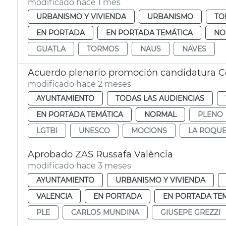
modificado hace 1 mes
URBANISMO Y VIVIENDA
URBANISMO
TO
EN PORTADA
EN PORTADA TEMÁTICA
NO
GUATLA
TORMOS
NAUS
NAVES
Acuerdo plenario promoción candidatura C
modificado hace 2 meses
AYUNTAMIENTO
TODAS LAS AUDIENCIAS
EN PORTADA TEMÁTICA
NORMAL
PLENO
LGTBI
UNESCO
MOCIONS
LA ROQU
Aprobado ZAS Russafa València
modificado hace 3 meses
AYUNTAMIENTO
URBANISMO Y VIVIENDA
VALENCIA
EN PORTADA
EN PORTADA TE
PLE
CARLOS MUNDINA
GIUSEPE GREZZI