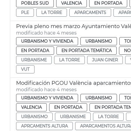
POBLES SUD
VALENCIA
EN PORTADA
PLE
LA TORRE
APARCAMENTS
APAR
Previa pleno mes marzo Ayuntamiento Val
modificado hace 4 meses
URBANISMO Y VIVIENDA
URBANISMO
TO
EN PORTADA
EN PORTADA TEMÁTICA
NO
URBANISME
LA TORRE
JUAN GINER
VUT
Modificación PGOU València aparcamientos 
modificado hace 4 meses
URBANISMO Y VIVIENDA
URBANISMO
TO
VALENCIA
EN PORTADA
EN PORTADA TE
URBANISMO
URBANISME
LA TORRE
APRCAMENTS ALTURA
APARCAMENTOS ALTUR