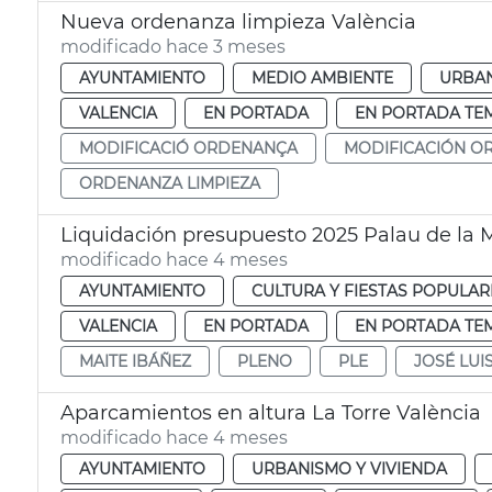
Nueva ordenanza limpieza València
modificado hace 3 meses
AYUNTAMIENTO
MEDIO AMBIENTE
URBAN
VALENCIA
EN PORTADA
EN PORTADA TE
MODIFICACIÓ ORDENANÇA
MODIFICACIÓN O
ORDENANZA LIMPIEZA
Liquidación presupuesto 2025 Palau de la 
modificado hace 4 meses
AYUNTAMIENTO
CULTURA Y FIESTAS POPULAR
VALENCIA
EN PORTADA
EN PORTADA TE
MAITE IBÁÑEZ
PLENO
PLE
JOSÉ LU
Aparcamientos en altura La Torre València
modificado hace 4 meses
AYUNTAMIENTO
URBANISMO Y VIVIENDA