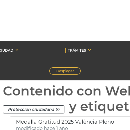
CIUDAD
TRÁMITES
Desplegar
Contenido con We
y etique
Protección ciudadana
Medalla Gratitud 2025 València Pleno
modificado hace 1 año