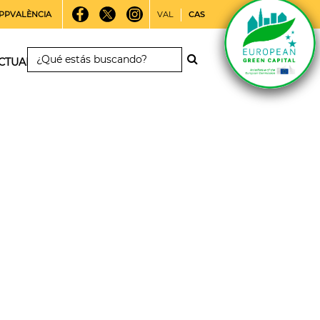
PPVALÈNCIA
VAL
CAS
CTUALIDAD