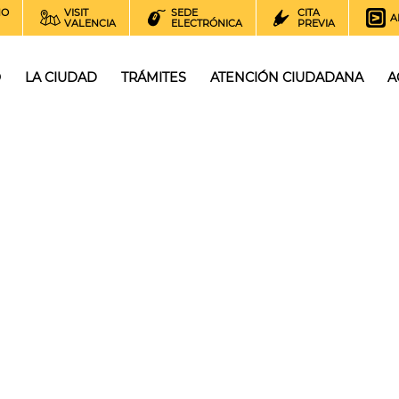
NO
VISIT
SEDE
CITA
A
VALENCIA
ELECTRÓNICA
PREVIA
O
LA CIUDAD
TRÁMITES
ATENCIÓN CIUDADANA
A