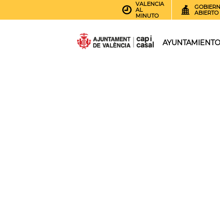
VALENCIA
GOBIER
AL
ABIERTO
MINUTO
AYUNTAMIENT