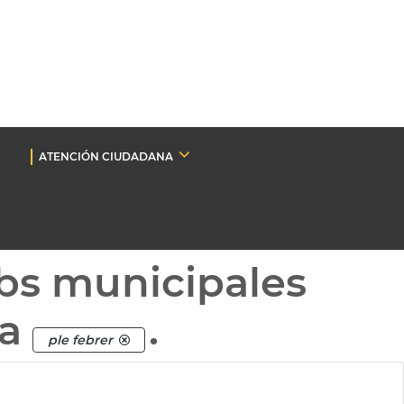
ATENCIÓN CIUDADANA
bs municipales
ta
.
ple febrer