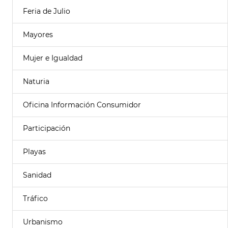
Feria de Julio
Mayores
Mujer e Igualdad
Naturia
Oficina Información Consumidor
Participación
Playas
Sanidad
Tráfico
Urbanismo