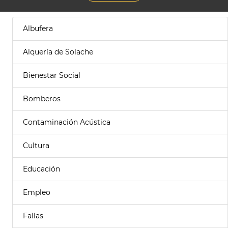
Albufera
Alquería de Solache
Bienestar Social
Bomberos
Contaminación Acústica
Cultura
Educación
Empleo
Fallas