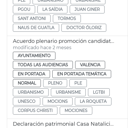
PLE
URBANISMO
URBANISME
PGOU
LA SAÏDIA
JUAN GINER
SANT ANTONI
TORMOS
NAUS DE GUATLA
DOCTOR ÓLORIZ
Acuerdo plenario promoción candidatura Corpus Patrimonio Cultural Unesco
modificado hace 2 meses
AYUNTAMIENTO
TODAS LAS AUDIENCIAS
VALENCIA
EN PORTADA
EN PORTADA TEMÁTICA
NORMAL
PLENO
PLE
URBANISMO
URBANISME
LGTBI
UNESCO
MOCIONS
LA ROQUETA
CORPUS CHRISTI
MOCIONES
Declaración patrimonial Casa Natalicia San Vicente Ferrer y Teatro Olympia València