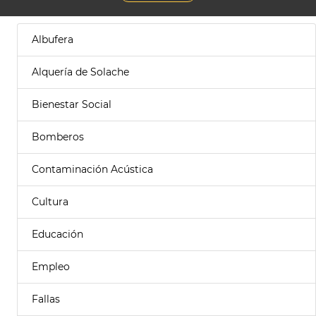
Albufera
Alquería de Solache
Bienestar Social
Bomberos
Contaminación Acústica
Cultura
Educación
Empleo
Fallas