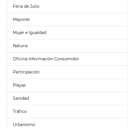
Feria de Julio
Mayores
Mujer e Igualdad
Naturia
Oficina Información Consumidor
Participación
Playas
Sanidad
Tráfico
Urbanismo