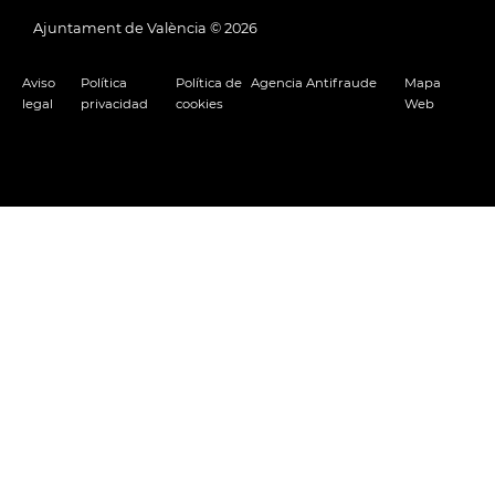
Ajuntament de València ©
2026
Aviso
Política
Política de
Agencia Antifraude
Mapa
legal
privacidad
cookies
Web