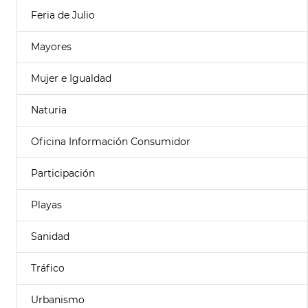
Feria de Julio
Mayores
Mujer e Igualdad
Naturia
Oficina Información Consumidor
Participación
Playas
Sanidad
Tráfico
Urbanismo