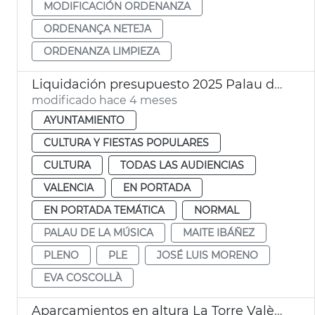
MODIFICACIÓN ORDENANZA
ORDENANÇA NETEJA
ORDENANZA LIMPIEZA
Liquidación presupuesto 2025 Palau de la Música València
modificado hace 4 meses
AYUNTAMIENTO
CULTURA Y FIESTAS POPULARES
CULTURA
TODAS LAS AUDIENCIAS
VALENCIA
EN PORTADA
EN PORTADA TEMÁTICA
NORMAL
PALAU DE LA MÚSICA
MAITE IBÁÑEZ
PLENO
PLE
JOSÉ LUIS MORENO
EVA COSCOLLÀ
Aparcamientos en altura La Torre València