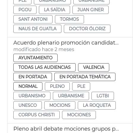
PLE
URBANISMO
URBANISME
PGOU
LA SAÏDIA
JUAN GINER
SANT ANTONI
TORMOS
NAUS DE GUATLA
DOCTOR ÓLORIZ
Acuerdo plenario promoción candidatura Corpus Patrimonio Cultural Unesco
modificado hace 2 meses
AYUNTAMIENTO
TODAS LAS AUDIENCIAS
VALENCIA
EN PORTADA
EN PORTADA TEMÁTICA
NORMAL
PLENO
PLE
URBANISMO
URBANISME
LGTBI
UNESCO
MOCIONS
LA ROQUETA
CORPUS CHRISTI
MOCIONES
Pleno abril debate mociones grupos políticos