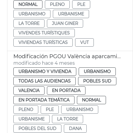
NORMAL
PLENO
PLE
URBANISMO
URBANISME
LA TORRE
JUAN GINER
VIVENDES TURÍSTIQUES
VIVIENDAS TURÍSTICAS
VUT
Modificación PGOU València aparcamientos altura la Torre
modificado hace 4 meses
URBANISMO Y VIVIENDA
URBANISMO
TODAS LAS AUDIENCIAS
POBLES SUD
VALENCIA
EN PORTADA
EN PORTADA TEMÁTICA
NORMAL
PLENO
PLE
URBANISMO
URBANISME
LA TORRE
POBLES DEL SUD
DANA