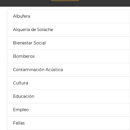
Albufera
Alquería de Solache
Bienestar Social
Bomberos
Contaminación Acústica
Cultura
Educación
Empleo
Fallas