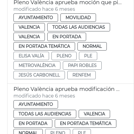
Pleno València aprueba moción que pide mejoras en Renfe y Metrovalència
modificado hace 6 meses
AYUNTAMIENTO
MOVILIDAD
VALENCIA
TODAS LAS AUDIENCIAS
VALENCIA
EN PORTADA
EN PORTADA TEMÁTICA
NORMAL
ELISA VALÍA
PLENO
PLE
METROVALÈNCIA
PAPI ROBLES
JESÚS CARBONELL
RENFEM
Pleno València aprueba modificación ordenanza tasa recogida residuos
modificado hace 6 meses
AYUNTAMIENTO
TODAS LAS AUDIENCIAS
VALENCIA
EN PORTADA
EN PORTADA TEMÁTICA
NORMAL
PLENO
PLE