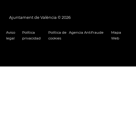
Ajuntament de València ©
2026
Aviso
Política
Política de
Agencia Antifraude
Mapa
legal
privacidad
cookies
Web