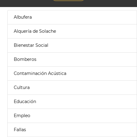
Albufera
Alquería de Solache
Bienestar Social
Bomberos
Contaminación Acústica
Cultura
Educación
Empleo
Fallas