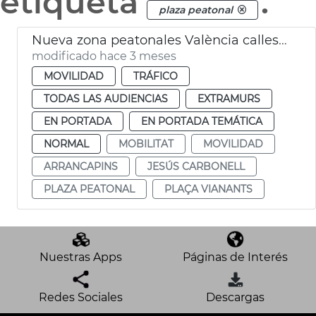
etiqueta
.
plaza peatonal
Nueva zona peatonales València calles Sant Francesc de Borja y Alzira
modificado hace 3 meses
MOVILIDAD
TRÁFICO
TODAS LAS AUDIENCIAS
EXTRAMURS
EN PORTADA
EN PORTADA TEMÁTICA
NORMAL
MOBILITAT
MOVILIDAD
ARRANCAPINS
JESÚS CARBONELL
PLAZA PEATONAL
PLAÇA VIANANTS
Nuestras Apps
Páginas de Interés
Redes Sociales
Descargas