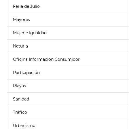
Feria de Julio
Mayores
Mujer e Igualdad
Naturia
Oficina Información Consumidor
Participación
Playas
Sanidad
Tráfico
Urbanismo