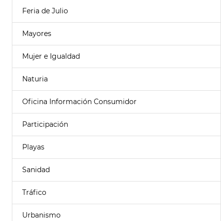
Feria de Julio
Mayores
Mujer e Igualdad
Naturia
Oficina Información Consumidor
Participación
Playas
Sanidad
Tráfico
Urbanismo