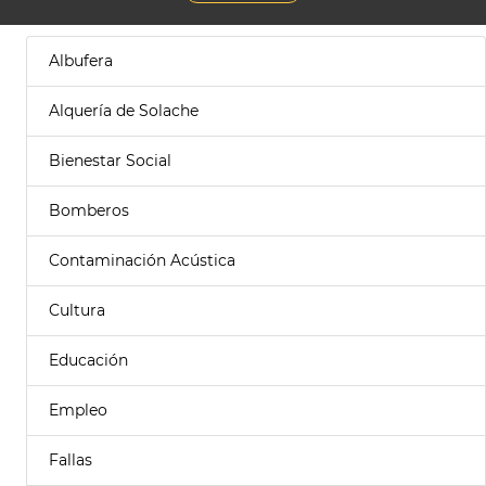
Albufera
Alquería de Solache
Bienestar Social
Bomberos
Contaminación Acústica
Cultura
Educación
Empleo
Fallas