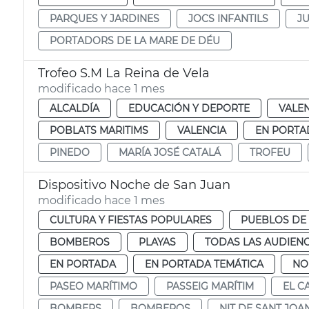
PARQUES Y JARDINES
JOCS INFANTILS
J
PORTADORS DE LA MARE DE DÉU
Trofeo S.M La Reina de Vela
modificado hace 1 mes
ALCALDÍA
EDUCACIÓN Y DEPORTE
VALE
POBLATS MARITIMS
VALENCIA
EN PORTA
PINEDO
MARÍA JOSÉ CATALÁ
TROFEU
Dispositivo Noche de San Juan
modificado hace 1 mes
CULTURA Y FIESTAS POPULARES
PUEBLOS DE 
BOMBEROS
PLAYAS
TODAS LAS AUDIENC
EN PORTADA
EN PORTADA TEMÁTICA
NO
PASEO MARÍTIMO
PASSEIG MARÍTIM
EL C
BOMBERS
BOMBEROS
NIT DE SANT JOA