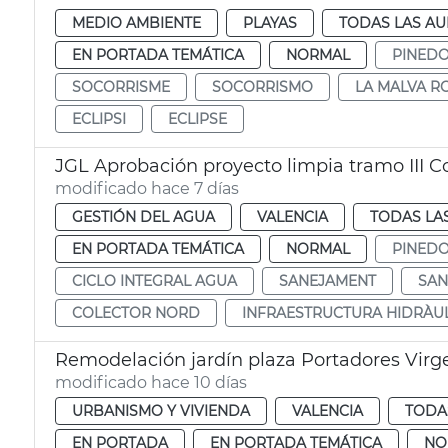
MEDIO AMBIENTE
PLAYAS
TODAS LAS AU
EN PORTADA TEMÁTICA
NORMAL
PINED
SOCORRISME
SOCORRISMO
LA MALVA R
ECLIPSI
ECLIPSE
JGL Aprobación proyecto limpia tramo III C
modificado hace 7 días
GESTIÓN DEL AGUA
VALENCIA
TODAS LA
EN PORTADA TEMÁTICA
NORMAL
PINED
CICLO INTEGRAL AGUA
SANEJAMENT
SAN
COLECTOR NORD
INFRAESTRUCTURA HIDRÀU
Remodelación jardín plaza Portadores Virg
modificado hace 10 días
URBANISMO Y VIVIENDA
VALENCIA
TODA
EN PORTADA
EN PORTADA TEMÁTICA
NO