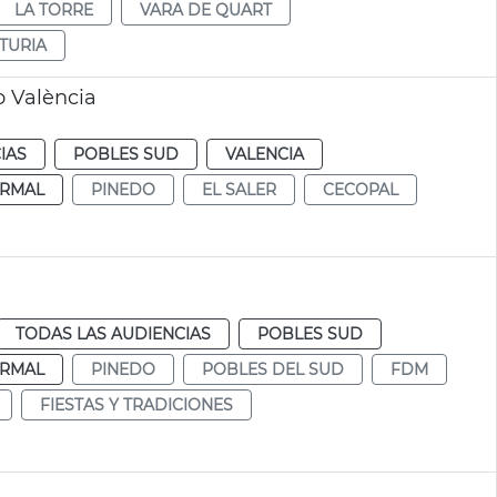
LA TORRE
VARA DE QUART
TURIA
o València
IAS
POBLES SUD
VALENCIA
RMAL
PINEDO
EL SALER
CECOPAL
TODAS LAS AUDIENCIAS
POBLES SUD
RMAL
PINEDO
POBLES DEL SUD
FDM
FIESTAS Y TRADICIONES