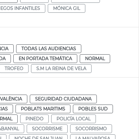
UEGOS INFANTILES
MÓNICA GIL
NCIA
TODAS LAS AUDIENCIAS
DA
EN PORTADA TEMÁTICA
NORMAL
TROFEO
S.M LA REINA DE VELA
VALÈNCIA
SEGURIDAD CIUDADANA
IAS
POBLATS MARITIMS
POBLES SUD
RMAL
PINEDO
POLICÍA LOCAL
ABANYAL
SOCORRISME
SOCORRISMO
N
NOCHE DE SAN JUAN
LA MALVAROSA