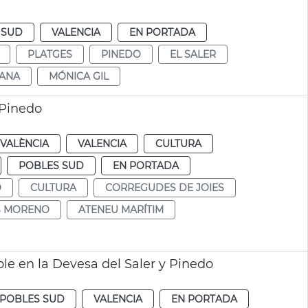
 SUD
VALENCIA
EN PORTADA
PLATGES
PINEDO
EL SALER
ANA
MÓNICA GIL
 Pinedo
VALÈNCIA
VALENCIA
CULTURA
POBLES SUD
EN PORTADA
O
CULTURA
CORREGUDES DE JOIES
S MORENO
ATENEU MARÍTIM
 en la Devesa del Saler y Pinedo
POBLES SUD
VALENCIA
EN PORTADA