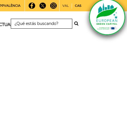
PPVALÈNCIA
VAL
CAS
CTUALIDAD