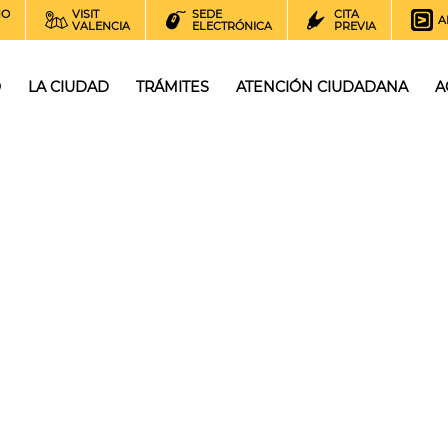
NO
VISIT
SEDE
CITA
A
VALENCIA
ELECTRÓNICA
PREVIA
O
LA CIUDAD
TRÁMITES
ATENCIÓN CIUDADANA
A