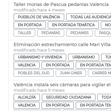
Taller monas de Pascua pedanías València
modificado hace 4 meses
PUEBLOS DE VALÈNCIA
TODAS LAS AUDIENCI
EN PORTADA
EN PORTADA TEMÁTICA
NO
TALLER
PEDANÍAS
PEDANIES
PASQ
Eliminación estrechamiento calle Marí Vill
modificado hace 5 meses
URBANISMO Y VIVIENDA
URBANISMO
TO
VALENCIA
EN PORTADA
EN PORTADA TE
POBLES DEL SUD
JUAN GINER
CARRER M
València instala seis cámaras para vigilar el
modificado hace 9 meses
ALCALDÍA
SEGURIDAD CIUDADANA
TODA
VALENCIA
EN PORTADA
EN PORTADA TE