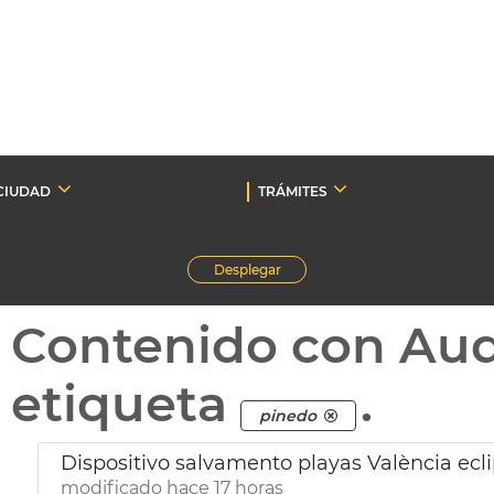
CIUDAD
TRÁMITES
Desplegar
Contenido con Au
etiqueta
.
pinedo
Dispositivo salvamento playas València ecl
modificado hace 17 horas