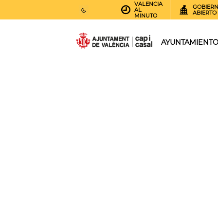
VALENCIA
GOBIER
AL
ABIERTO
MINUTO
26
AEMET.GRADOS
AYUNTAMIENT