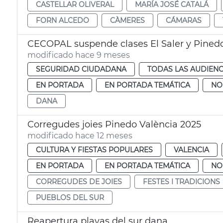
CASTELLAR OLIVERAL
MARÍA JOSÉ CATALÁ
FORN ALCEDO
CÀMERES
CÁMARAS
CECOPAL suspende clases El Saler y Pined
modificado hace 9 meses
SEGURIDAD CIUDADANA
TODAS LAS AUDIENC
EN PORTADA
EN PORTADA TEMÁTICA
NO
DANA
Corregudes joies Pinedo València 2025
modificado hace 12 meses
CULTURA Y FIESTAS POPULARES
VALENCIA
EN PORTADA
EN PORTADA TEMÁTICA
NO
CORREGUDES DE JOIES
FESTES I TRADICIONS
PUEBLOS DEL SUR
Reapertura playas del sur dana