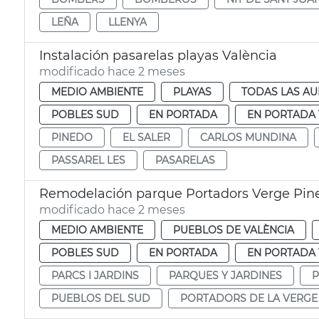
LEÑA
LLENYA
Instalación pasarelas playas València
modificado hace 2 meses
MEDIO AMBIENTE
PLAYAS
TODAS LAS AU
POBLES SUD
EN PORTADA
EN PORTADA 
PINEDO
EL SALER
CARLOS MUNDINA
PASSAREL LES
PASARELAS
Remodelación parque Portadors Verge Pin
modificado hace 2 meses
MEDIO AMBIENTE
PUEBLOS DE VALÈNCIA
POBLES SUD
EN PORTADA
EN PORTADA 
PARCS I JARDINS
PARQUES Y JARDINES
P
PUEBLOS DEL SUD
PORTADORS DE LA VERGE