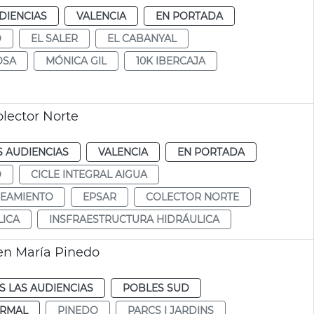
DIENCIAS
VALENCIA
EN PORTADA
O
EL SALER
EL CABANYAL
OSA
MÓNICA GIL
10K IBERCAJA
olector Norte
S AUDIENCIAS
VALENCIA
EN PORTADA
O
CICLE INTEGRAL AIGUA
EAMIENTO
EPSAR
COLECTOR NORTE
LICA
INSFRAESTRUCTURA HIDRÁULICA
en María Pinedo
S LAS AUDIENCIAS
POBLES SUD
RMAL
PINEDO
PARCS I JARDINS