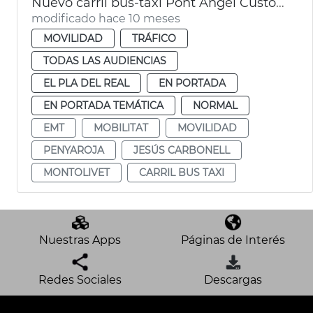
Nuevo carril bus-taxi Pont Àngel Custodi València
modificado hace 10 meses
MOVILIDAD
TRÁFICO
TODAS LAS AUDIENCIAS
EL PLA DEL REAL
EN PORTADA
EN PORTADA TEMÁTICA
NORMAL
EMT
MOBILITAT
MOVILIDAD
PENYAROJA
JESÚS CARBONELL
MONTOLIVET
CARRIL BUS TAXI
Nuestras Apps
Páginas de Interés
Redes Sociales
Descargas