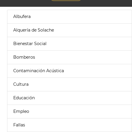
Albufera
Alquería de Solache
Bienestar Social
Bomberos
Contaminación Acústica
Cultura
Educación
Empleo
Fallas