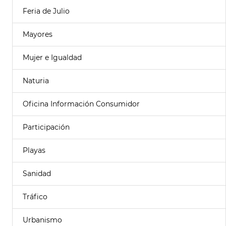
Feria de Julio
Mayores
Mujer e Igualdad
Naturia
Oficina Información Consumidor
Participación
Playas
Sanidad
Tráfico
Urbanismo