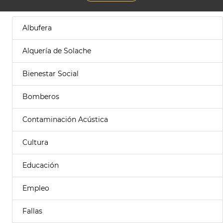
Albufera
Alquería de Solache
Bienestar Social
Bomberos
Contaminación Acústica
Cultura
Educación
Empleo
Fallas