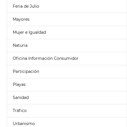
Feria de Julio
Mayores
Mujer e Igualdad
Naturia
Oficina Información Consumidor
Participación
Playas
Sanidad
Tráfico
Urbanismo