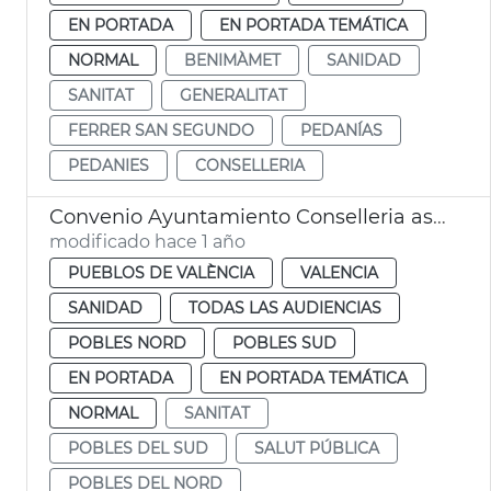
EN PORTADA
EN PORTADA TEMÁTICA
NORMAL
BENIMÀMET
SANIDAD
SANITAT
GENERALITAT
FERRER SAN SEGUNDO
PEDANÍAS
PEDANIES
CONSELLERIA
Convenio Ayuntamiento Conselleria asistencia médica pedanías València
modificado hace 1 año
PUEBLOS DE VALÈNCIA
VALENCIA
SANIDAD
TODAS LAS AUDIENCIAS
POBLES NORD
POBLES SUD
EN PORTADA
EN PORTADA TEMÁTICA
NORMAL
SANITAT
POBLES DEL SUD
SALUT PÚBLICA
POBLES DEL NORD