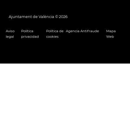
Ajuntament de València ©
2026
Aviso
Política
Política de
Agencia Antifraude
Mapa
legal
privacidad
cookies
Web