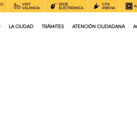
NO
VISIT
SEDE
CITA
A
VALENCIA
ELECTRÓNICA
PREVIA
O
LA CIUDAD
TRÁMITES
ATENCIÓN CIUDADANA
A