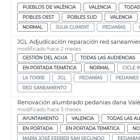
PUEBLOS DE VALÈNCIA
VALENCIA
TODAS
POBLES OEST
POBLES SUD
VALENCIA
NORMAL
JULIA CLIMENT
PEDANÍAS
JGL Adjudicación reparación red saneamien
modificado hace 2 meses
GESTIÓN DEL AGUA
TODAS LAS AUDIENCIAS
EN PORTADA TEMÁTICA
NORMAL
CICLE 
LA TORRE
JGL
PEDANÍAS
PEDANIES
RED SANEAMIENTO
Renovación alumbrado pedanias dana Valè
modificado hace 3 meses
AYUNTAMIENTO
VALENCIA
TODAS LAS AU
EN PORTADA
EN PORTADA TEMÁTICA
NO
MARÍA JOSÉ FERRER SAN SEGUNDO
PEDANÍA