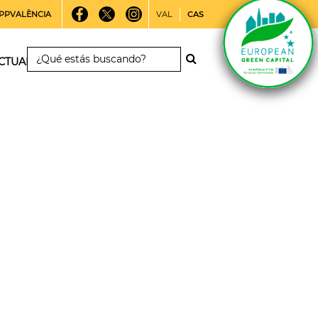
PPVALÈNCIA
VAL
CAS
CTUALIDAD