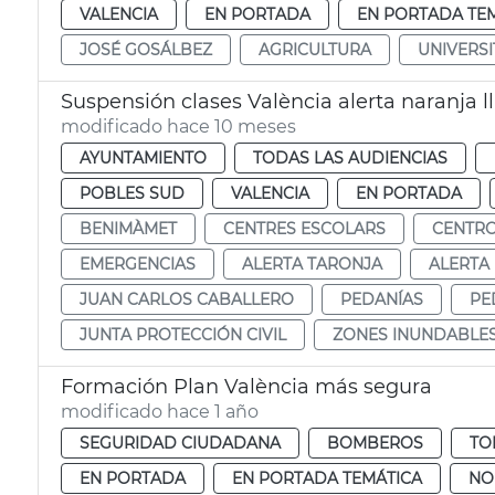
VALENCIA
EN PORTADA
EN PORTADA TE
JOSÉ GOSÁLBEZ
AGRICULTURA
UNIVERSI
Suspensión clases València alerta naranja l
modificado hace 10 meses
AYUNTAMIENTO
TODAS LAS AUDIENCIAS
POBLES SUD
VALENCIA
EN PORTADA
BENIMÀMET
CENTRES ESCOLARS
CENTRO
EMERGENCIAS
ALERTA TARONJA
ALERTA
JUAN CARLOS CABALLERO
PEDANÍAS
PE
JUNTA PROTECCIÓN CIVIL
ZONES INUNDABLE
Formación Plan València más segura
modificado hace 1 año
SEGURIDAD CIUDADANA
BOMBEROS
TO
EN PORTADA
EN PORTADA TEMÁTICA
NO