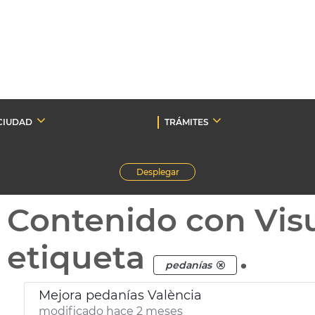
CIUDAD
TRÁMITES
Desplegar
Contenido con Vis
etiqueta
.
pedanías
Mejora pedanías València
modificado hace 2 meses