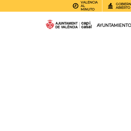
VALENCIA
GOBIER
AL
ABIERTO
MINUTO
AYUNTAMIENT