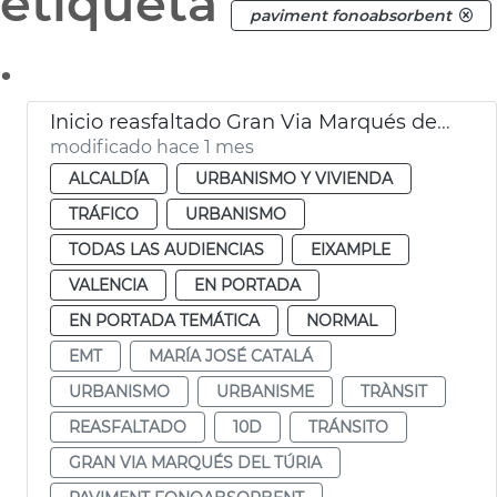
etiqueta
paviment fonoabsorbent
.
Inicio reasfaltado Gran Via Marqués del Túria
modificado hace 1 mes
ALCALDÍA
URBANISMO Y VIVIENDA
TRÁFICO
URBANISMO
TODAS LAS AUDIENCIAS
EIXAMPLE
VALENCIA
EN PORTADA
EN PORTADA TEMÁTICA
NORMAL
EMT
MARÍA JOSÉ CATALÁ
URBANISMO
URBANISME
TRÀNSIT
REASFALTADO
10D
TRÁNSITO
GRAN VIA MARQUÉS DEL TÚRIA