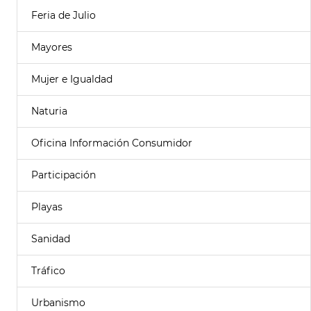
Feria de Julio
Mayores
Mujer e Igualdad
Naturia
Oficina Información Consumidor
Participación
Playas
Sanidad
Tráfico
Urbanismo