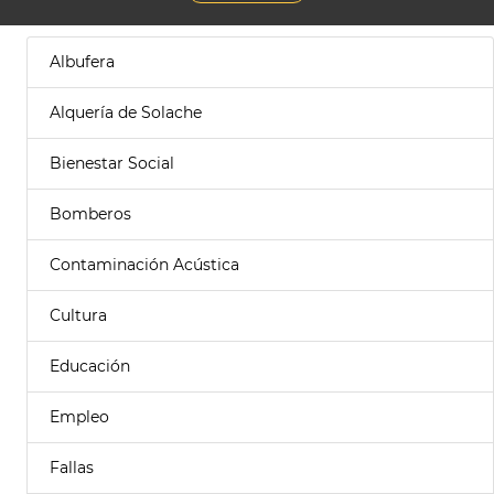
Albufera
Alquería de Solache
Bienestar Social
Bomberos
Contaminación Acústica
Cultura
Educación
Empleo
Fallas