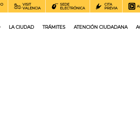
NO
VISIT
SEDE
CITA
A
VALENCIA
ELECTRÓNICA
PREVIA
O
LA CIUDAD
TRÁMITES
ATENCIÓN CIUDADANA
A