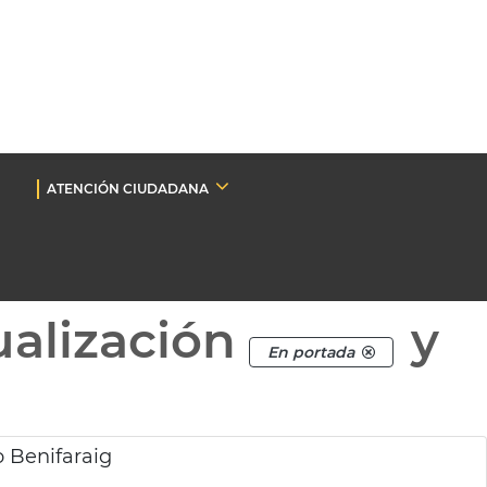
ATENCIÓN CIUDADANA
ualización
y
En portada
o Benifaraig