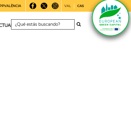
PPVALÈNCIA
VAL
CAS
CTUALIDAD