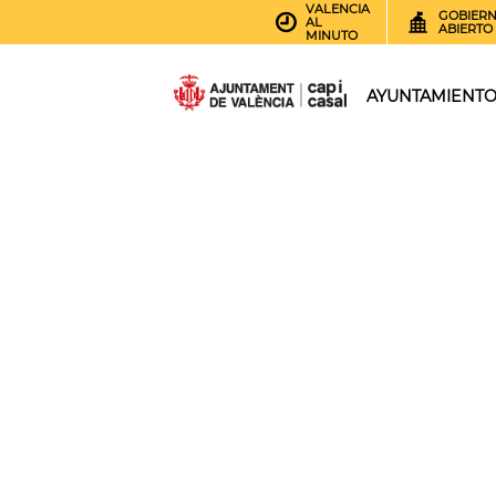
VALENCIA
GOBIER
AL
ABIERTO
MINUTO
AYUNTAMIENT