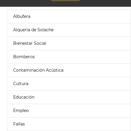
Albufera
Alquería de Solache
Bienestar Social
Bomberos
Contaminación Acústica
Cultura
Educación
Empleo
Fallas