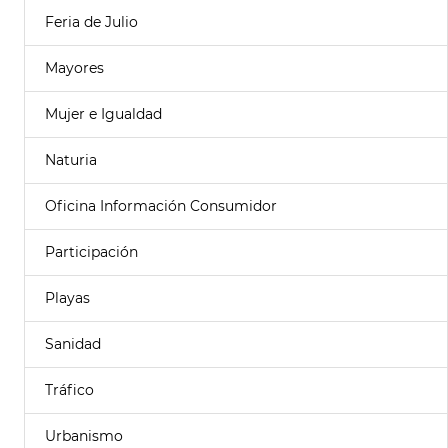
Feria de Julio
Mayores
Mujer e Igualdad
Naturia
Oficina Información Consumidor
Participación
Playas
Sanidad
Tráfico
Urbanismo