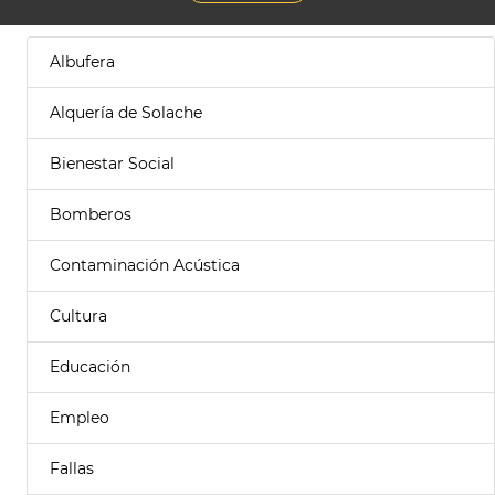
Albufera
Alquería de Solache
Bienestar Social
Bomberos
Contaminación Acústica
Cultura
Educación
Empleo
Fallas