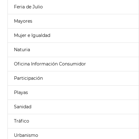
Feria de Julio
Mayores
Mujer e Igualdad
Naturia
Oficina Información Consumidor
Participación
Playas
Sanidad
Tráfico
Urbanismo