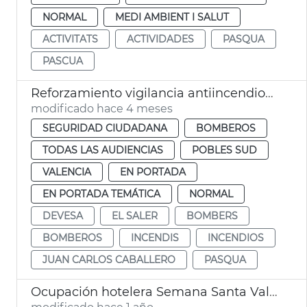
NORMAL
MEDI AMBIENT I SALUT
ACTIVITATS
ACTIVIDADES
PASQUA
PASCUA
Reforzamiento vigilancia antiincendios Devesa València
modificado hace 4 meses
SEGURIDAD CIUDADANA
BOMBEROS
TODAS LAS AUDIENCIAS
POBLES SUD
VALENCIA
EN PORTADA
EN PORTADA TEMÁTICA
NORMAL
DEVESA
EL SALER
BOMBERS
BOMBEROS
INCENDIS
INCENDIOS
JUAN CARLOS CABALLERO
PASQUA
Ocupación hotelera Semana Santa València