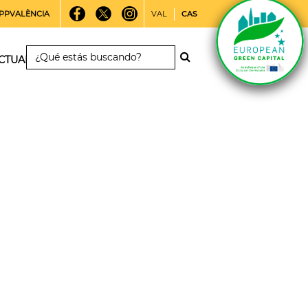
PPVALÈNCIA
VAL
CAS
CTUALIDAD