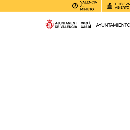
VALENCIA
GOBIER
AL
ABIERTO
MINUTO
AYUNTAMIENT