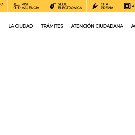
NO
VISIT
SEDE
CITA
A
VALENCIA
ELECTRÓNICA
PREVIA
O
LA CIUDAD
TRÁMITES
ATENCIÓN CIUDADANA
A