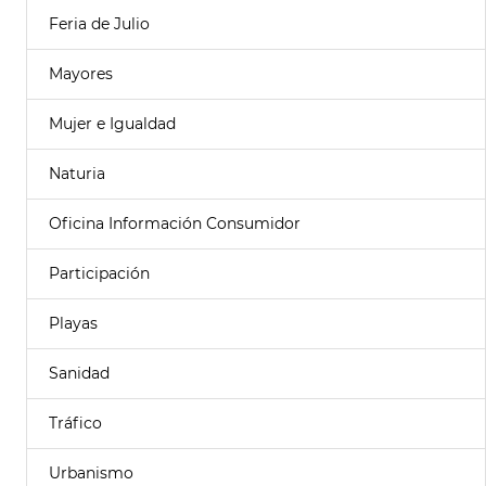
Feria de Julio
Mayores
Mujer e Igualdad
Naturia
Oficina Información Consumidor
Participación
Playas
Sanidad
Tráfico
Urbanismo