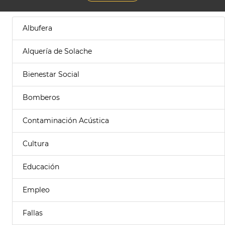
Albufera
Alquería de Solache
Bienestar Social
Bomberos
Contaminación Acústica
Cultura
Educación
Empleo
Fallas