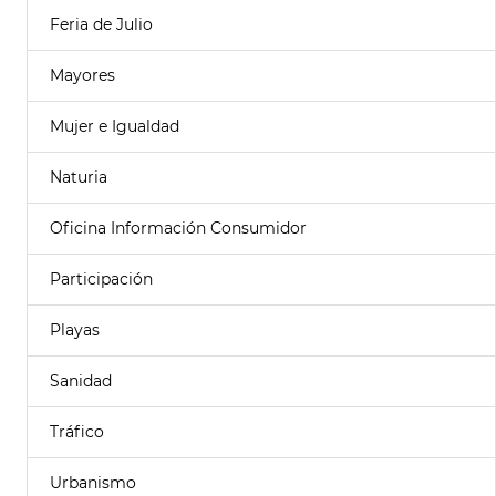
Feria de Julio
Mayores
Mujer e Igualdad
Naturia
Oficina Información Consumidor
Participación
Playas
Sanidad
Tráfico
Urbanismo