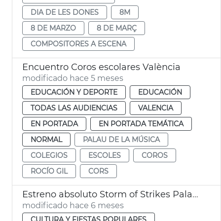
DIA DE LES DONES
8M
8 DE MARZO
8 DE MARÇ
COMPOSITORES A ESCENA
Encuentro Coros escolares València
modificado hace 5 meses
EDUCACIÓN Y DEPORTE
EDUCACIÓN
TODAS LAS AUDIENCIAS
VALENCIA
EN PORTADA
EN PORTADA TEMÁTICA
NORMAL
PALAU DE LA MÚSICA
COLEGIOS
ESCOLES
COROS
ROCÍO GIL
CORS
Estreno absoluto Storm of Strikes Palau de la Música de València
modificado hace 6 meses
CULTURA Y FIESTAS POPULARES