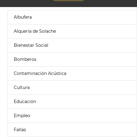
Albufera
Alquería de Solache
Bienestar Social
Bomberos
Contaminación Acústica
Cultura
Educación
Empleo
Fallas