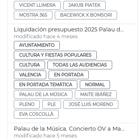
VICENT LLIMERA
JAKUB PIATEK
MOSTRA 365
BACEWICK X BOMSORI
Liquidación presupuesto 2025 Palau de la Música València
modificado hace 4 meses
AYUNTAMIENTO
CULTURA Y FIESTAS POPULARES
CULTURA
TODAS LAS AUDIENCIAS
VALENCIA
EN PORTADA
EN PORTADA TEMÁTICA
NORMAL
PALAU DE LA MÚSICA
MAITE IBÁÑEZ
PLENO
PLE
JOSÉ LUIS MORENO
EVA COSCOLLÀ
Palau de la Música. Concierto OV a Madrid
modificado hace 5 meses