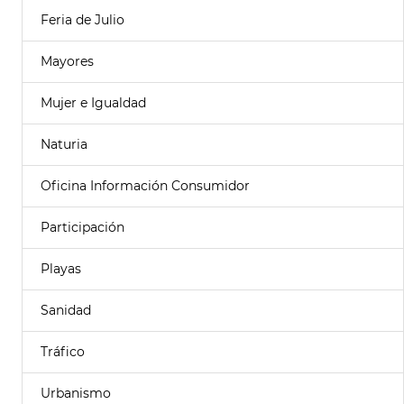
Feria de Julio
Mayores
Mujer e Igualdad
Naturia
Oficina Información Consumidor
Participación
Playas
Sanidad
Tráfico
Urbanismo