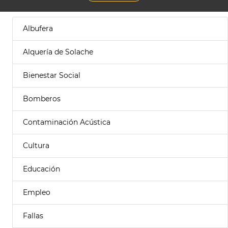
Albufera
Alquería de Solache
Bienestar Social
Bomberos
Contaminación Acústica
Cultura
Educación
Empleo
Fallas